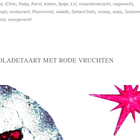
ot
,
iChoc
,
Katja
,
Kerst
,
koken
,
lijstje
,
LU
,
maandoverzicht
,
nagerecht
,
cept
,
restaurant
,
Roermond
,
salade
,
SeitanChefs
,
snoep
,
soep
,
Sostre
est
,
voorgerecht
OLADETAART MET RODE VRUCHTEN