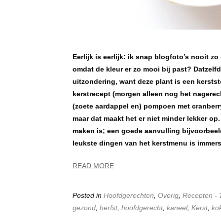
Eerlijk is eerlijk: ik snap blogfoto’s nooit
omdat de kleur er zo mooi bij past? Datzelfd
uitzondering, want deze plant is een kerstste
kerstrecept (morgen alleen nog het nagerech
(zoete aardappel en) pompoen met cranberry’
maar dat maakt het er niet minder lekker op.
maken is; een goede aanvulling bijvoorbee
leukste dingen van het kerstmenu is immers 
READ MORE
Posted in
Hoofdgerechten
,
Overig
,
Recepten
-
gezond
,
herfst
,
hoofdgerecht
,
kaneel
,
Kerst
,
ko