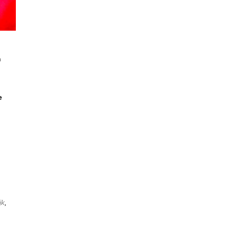
n
e
jk
,