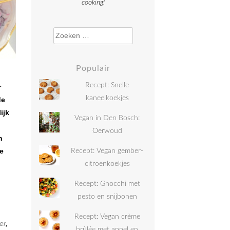
cooking!
Zoeken naar:
Populair
Recept: Snelle
r
kaneelkoekjes
de
ijk
Vegan in Den Bosch:
Oerwoud
n
de
Recept: Vegan gember-
citroenkoekjes
Recept: Gnocchi met
pesto en snijbonen
Recept: Vegan crème
er
,
brûlée met appel en