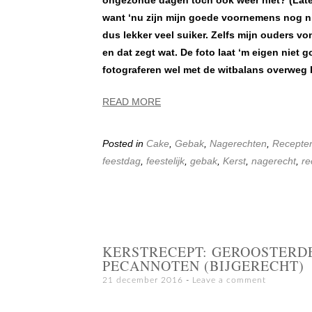
ongezonde dagen toch ook weer niet? (Late
want ‘nu zijn mijn goede voornemens nog nie
dus lekker veel suiker. Zelfs mijn ouders 
en dat zegt wat. De foto laat ‘m eigen niet g
fotograferen wel met de witbalans overweg 
READ MORE
Posted in
Cake
,
Gebak
,
Nagerechten
,
Recepte
feestdag
,
feestelijk
,
gebak
,
Kerst
,
nagerecht
,
re
KERSTRECEPT: GEROOSTERD
PECANNOTEN (BIJGERECHT)
21 december 2016
Leave a comment