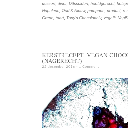
dessert
,
diner
,
Düsseldorf
,
hoofdgerecht
,
hotsp
Napoleon
,
Oud & Nieuw
,
pompoen
,
product
,
re
Grene
,
taart
,
Tony's Chocolonely
,
Vegafit
,
VegF
KERSTRECEPT: VEGAN CHOC
(NAGERECHT)
22 december 2016
1 Comment