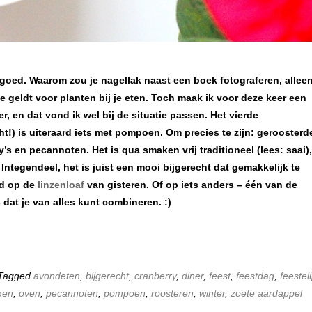
 zo goed. Waarom zou je nagellak naast een boek fotograferen, allee
e geldt voor planten bij je eten. Toch maak ik voor deze keer een
r, en dat vond ik wel bij de situatie passen. Het vierde
t!) is uiteraard iets met pompoen. Om precies te zijn: geroosterd
s en pecannoten. Het is qua smaken vrij traditioneel (lees: saai),
 Integendeel, het is juist een mooi bijgerecht dat gemakkelijk te
ld op de
linzenloaf
van gisteren. Of op iets anders – één van de
dat je van alles kunt combineren. :)
 Tagged
avondeten
,
bijgerecht
,
cranberry
,
diner
,
feest
,
feestdag
,
feesteli
ken
,
oven
,
pecannoten
,
pompoen
,
roosteren
,
winter
,
zoete aardappel