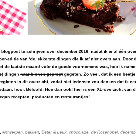
blogpost te schrijven over december 2016, nadat ik er al één ove
r-editie van ‘de lekkerste dingen die ik at’ niet overslaan. Door 
et de laatste maand vóór de goede voornemens was, heb ik namel
de) dingen
naar binnen gepropt
gegeten. Zo veel, dat ik een beetje
weglaten in dit overzicht, zodat niet iedereen zou denken dat ik ee
edaan, hoor. Beloofd. Hoe dan ook: hier is een XL-overzicht van 
 vegan recepten, producten en restaurantjes!
,
Antwerpen
,
bakken
,
Beter & Leuk
,
chocolade
,
de Rosenobel
,
decemb