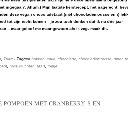
n we even terzijde laten dat mijn hele decembermaand ongezond 
t ingegaan’. Ahum.) Mijn laatste kerstrecept, het nagerecht, bev
vonden deze vegan chocoladetaart (mét chocolademousse erin) lekk
oed tot zijn recht komen – je zou toch denken dat ik na drie jaar
kan – maar geloof me maar gewoon als ik zeg: maak dit.
n
,
Taart
- Tagged
bakken
,
cake
,
chocolade
,
chocolademousse
,
diner
,
f
cept
,
rode vruchten
,
taart
,
toetje
E POMPOEN MET CRANBERRY’S EN