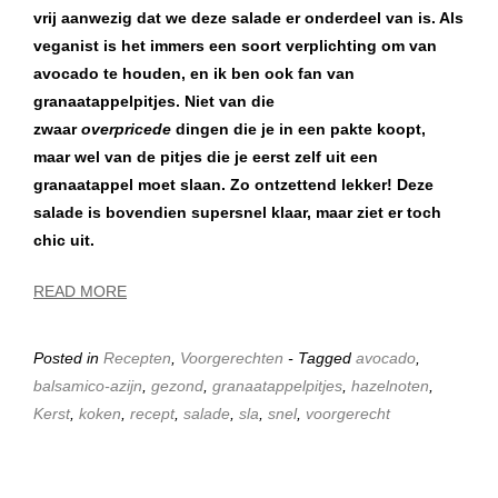
vrij aanwezig dat we deze salade er onderdeel van is. Als
veganist is het immers een soort verplichting om van
avocado te houden, en ik ben ook fan van
granaatappelpitjes. Niet van die
zwaar
overpricede
dingen die je in een pakte koopt,
maar wel van de pitjes die je eerst zelf uit een
granaatappel moet slaan. Zo ontzettend lekker! Deze
salade is bovendien supersnel klaar, maar ziet er toch
chic uit.
READ MORE
Posted in
Recepten
,
Voorgerechten
- Tagged
avocado
,
balsamico-azijn
,
gezond
,
granaatappelpitjes
,
hazelnoten
,
Kerst
,
koken
,
recept
,
salade
,
sla
,
snel
,
voorgerecht