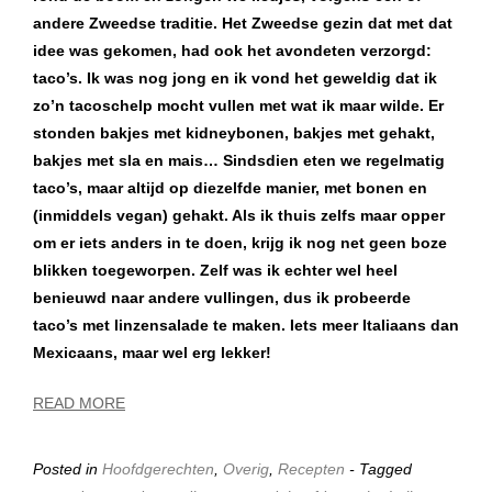
andere Zweedse traditie. Het Zweedse gezin dat met dat
idee was gekomen, had ook het avondeten verzorgd:
taco’s. Ik was nog jong en ik vond het geweldig dat ik
zo’n tacoschelp mocht vullen met wat ik maar wilde. Er
stonden bakjes met kidneybonen, bakjes met gehakt,
bakjes met sla en mais… Sindsdien eten we regelmatig
taco’s, maar altijd op diezelfde manier, met bonen en
(inmiddels vegan) gehakt. Als ik thuis zelfs maar opper
om er iets anders in te doen, krijg ik nog net geen boze
blikken toegeworpen. Zelf was ik echter wel heel
benieuwd naar andere vullingen, dus ik probeerde
taco’s met linzensalade te maken. Iets meer Italiaans dan
Mexicaans, maar wel erg lekker!
READ MORE
Posted in
Hoofdgerechten
,
Overig
,
Recepten
- Tagged