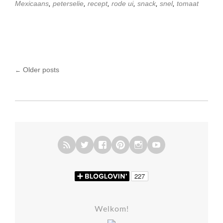
Mexicaans
,
peterselie
,
recept
,
rode ui
,
snack
,
snel
,
tomaat
Older posts
←
Posts navigation
Welkom!