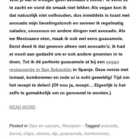
te zacht en vond de smaak niet lekker. Als vegan kon ik
dat natuurlijk niet volhouden, dus inmiddels is toast met
avocado mijn lievelingslunch en serveer ik regelmatig
salades, couscous en andere dingen met avocado. Als
we Mexicaans eten, maak ik ook wel eens guacamole.
Eerst deed ik dat gewoon alleen met avocado’s; ik had
er nooit aan gedacht om er ook andere groenten in te
doen. Tot ik dé perfecte guacamole at bij een
vegan
restaurantje in San Sebastián
in Spanje. Deze versie met
tomaat, komkommer en rode ui is echt geweldig! Tijd om
het recept te delen! (Of nou ja, recept… Eigenlijk is het
zelfs te gemakkelijk om zo genoemd te worden.)
READ MORE
Posted in
Dips en sauzen
,
Recepten
- Tagged
avocado
,
borrel
,
chips
,
citroen
,
dip
,
guacamole
,
komkommer
,