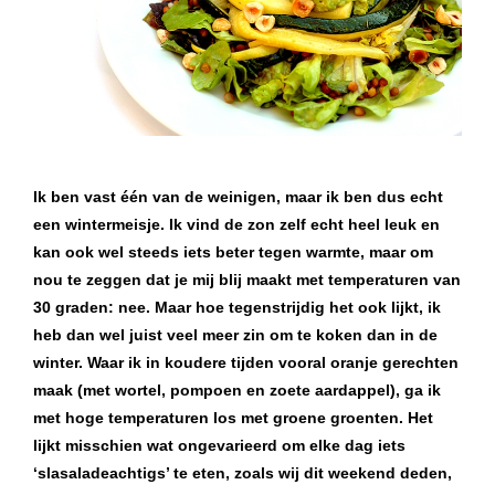
Ik ben vast één van de weinigen, maar ik ben dus echt
een wintermeisje. Ik vind de zon zelf echt heel leuk en
kan ook wel steeds iets beter tegen warmte, maar om
nou te zeggen dat je mij blij maakt met temperaturen van
30 graden: nee. Maar hoe tegenstrijdig het ook lijkt, ik
heb dan wel juist veel meer zin om te koken dan in de
winter. Waar ik in koudere tijden vooral oranje gerechten
maak (met wortel, pompoen en zoete aardappel), ga ik
met hoge temperaturen los met groene groenten. Het
lijkt misschien wat ongevarieerd om elke dag iets
‘slasaladeachtigs’ te eten, zoals wij dit weekend deden,