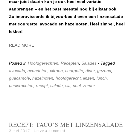
maar juist daarin kun je ook heel veel variatie
aanbrengen – en het past meestal nog bij elkaar ook.
Zo improviseerde ik bijvoorbeeld even een linzensalade
met courgette, avocado en hazelnoten. Heel simpel, heel
lekker!
READ MORE
Posted in
Hoofdgerechten
,
Recepten
,
Salades
- Tagged
avocado
,
avondeten
,
citroen
,
courgette
,
diner
,
gezond
,
guacamole
,
hazelnoten
,
hoofdgerecht
,
linzen
,
lunch
,
peulvruchten
,
recept
,
salade
,
sla
,
snel
,
zomer
RECEPT: TACO’S MET LINZENSALADE
2 mei 2017
Leave a comment