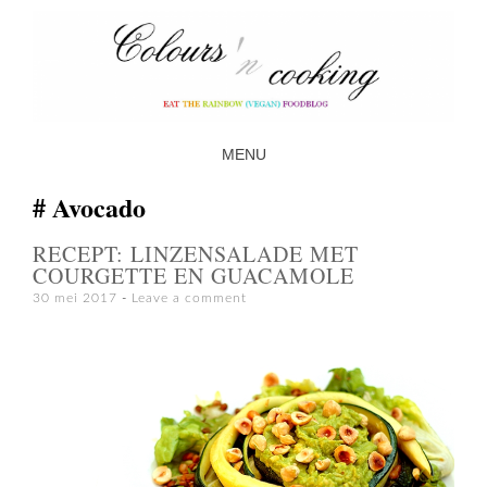
MENU
SKIP TO CONTENT
Avocado
RECEPT: LINZENSALADE MET
COURGETTE EN GUACAMOLE
30 mei 2017
Leave a comment