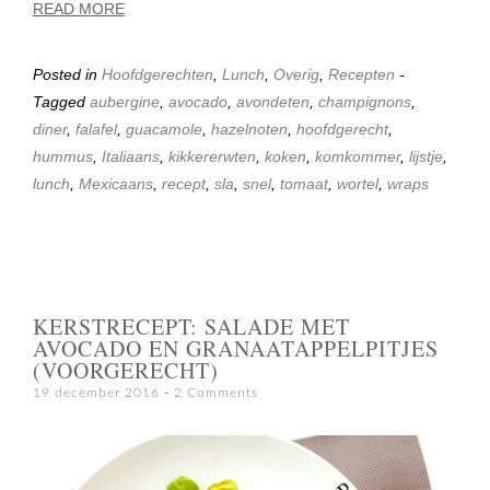
READ MORE
Posted in
Hoofdgerechten
,
Lunch
,
Overig
,
Recepten
-
Tagged
aubergine
,
avocado
,
avondeten
,
champignons
,
diner
,
falafel
,
guacamole
,
hazelnoten
,
hoofdgerecht
,
hummus
,
Italiaans
,
kikkererwten
,
koken
,
komkommer
,
lijstje
,
lunch
,
Mexicaans
,
recept
,
sla
,
snel
,
tomaat
,
wortel
,
wraps
KERSTRECEPT: SALADE MET
AVOCADO EN GRANAATAPPELPITJES
(VOORGERECHT)
19 december 2016
2 Comments