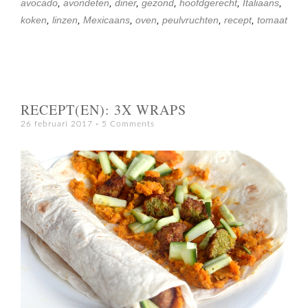
avocado
,
avondeten
,
diner
,
gezond
,
hoofdgerecht
,
Italiaans
,
koken
,
linzen
,
Mexicaans
,
oven
,
peulvruchten
,
recept
,
tomaat
RECEPT(EN): 3X WRAPS
26 februari 2017
5 Comments