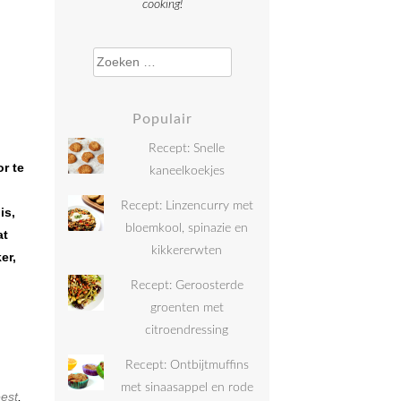
cooking!
Zoeken naar:
Populair
Recept: Snelle
r te
kaneelkoekjes
Recept: Linzencurry met
is,
bloemkool, spinazie en
at
kikkererwten
er,
Recept: Geroosterde
groenten met
citroendressing
Recept: Ontbijtmuffins
met sinaasappel en rode
eest
,