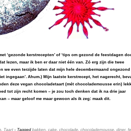
met ‘gezonde kerstrecepten’ of ‘tips om gezond de feestdagen doo
at lezen, maar ik ben er daar niet één van. Zó erg zijn die twee
n we even terzijde laten dat mijn hele decembermaand ongezond 
t ingegaan’. Ahum.) Mijn laatste kerstrecept, het nagerecht, bev
vonden deze vegan chocoladetaart (mét chocolademousse erin) lekk
oed tot zijn recht komen – je zou toch denken dat ik na drie jaar
kan – maar geloof me maar gewoon als ik zeg: maak dit.
n
,
Taart
- Tagged
bakken
,
cake
,
chocolade
,
chocolademousse
,
diner
,
f