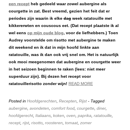
een recept
heb gedeeld waar zowel aubergine als
courgette in zat. Best vreemd, gezien het feit dat er
periodes zijn waarin ik elke
dag
week ratatouille met
kikkererwten en couscous eet. (Dat recept plaatste ik al
wel eens
op mijn oude blog
, voor de liefhebbers.) Toen
Audrey voorstelde om risotto met aubergine te maken
dit weekend en ik dat in mijn hoofd linkte aan
ratatouille, was ik dan ook vrij snel om. Het is natuurlijk
ook mooi meegenomen dat aubergine en courgette weer
in het seizoen beginnen te raken (lees: niet meer
superduur zijn). Bij dezen het recept voor
ratatouillerisotto zonder wijn!
READ MORE
Posted in
Hoofdgerechten
,
Recepten
,
Rijst
- Tagged
aubergine
,
avondeten
,
comfort food
,
courgette
,
diner
,
hoofdgerecht
,
Italiaans
,
koken
,
oven
,
paprika
,
ratatouille
,
recept
,
rijst
,
risotto
,
roosteren
,
tomaat
,
zomer