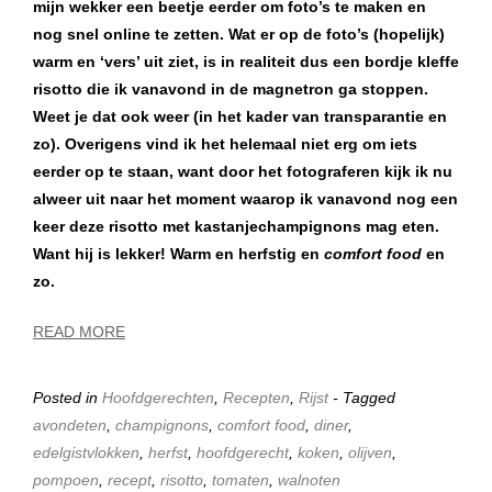
mijn wekker een beetje eerder om foto’s te maken en
nog snel online te zetten. Wat er op de foto’s (hopelijk)
warm en ‘vers’ uit ziet, is in realiteit dus een bordje kleffe
risotto die ik vanavond in de magnetron ga stoppen.
Weet je dat ook weer (in het kader van transparantie en
zo). Overigens vind ik het helemaal niet erg om iets
eerder op te staan, want door het fotograferen kijk ik nu
alweer uit naar het moment waarop ik vanavond nog een
keer deze risotto met kastanjechampignons mag eten.
Want hij is lekker! Warm en herfstig en
comfort food
en
zo.
READ MORE
Posted in
Hoofdgerechten
,
Recepten
,
Rijst
- Tagged
avondeten
,
champignons
,
comfort food
,
diner
,
edelgistvlokken
,
herfst
,
hoofdgerecht
,
koken
,
olijven
,
pompoen
,
recept
,
risotto
,
tomaten
,
walnoten