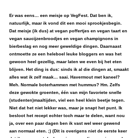
Er was eens… een meisje op VegFest. Dat ben ik,
natuurlijk, maar ik vond dit een mooi sprookjesbegin.
Dat meisje (ik dus) at vegan poffertjes en vegan taart en
vegan saucijzenbroodjes en vegan champignons in
bierbeslag en nog meer geweldige dingen. Daarnaast
ontmoette ze een heleboel leuke bloggers en was het
gewoon heel gezellig, maar laten we even bij het eten
blijven. Het ding is dus: sinds ik al die dingen at, smaakt
alles wat ik zelf maak… saai. Havermout met kaneel?
Meh. Normale boterhammen met hummus? Hm. Zelfs
deze gewokte groenten, één van mijn favoriete snelle
(studenten)maaltijden, viel een heel klein beetje tegen.
Niet dat het niet lekker was, maar je snapt het punt. Ik
besloot het recept echter toch maar te delen, want nou
ja, over een paar dagen ben ik vast wel weer gewend
aan normaal eten. ;) (Dit is overigens niet de eerste keer