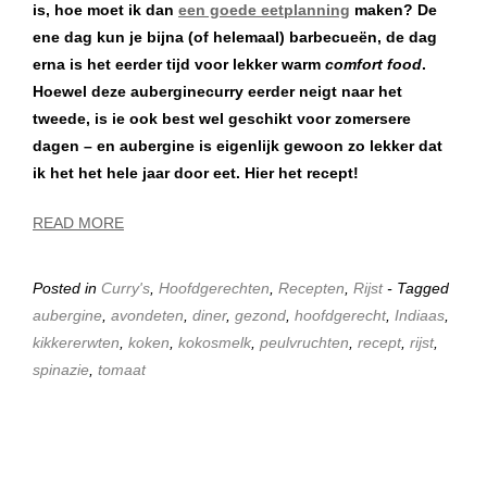
is, hoe moet ik dan
een goede eetplanning
maken? De
ene dag kun je bijna (of helemaal) barbecueën, de dag
erna is het eerder tijd voor lekker warm
comfort food
.
Hoewel deze auberginecurry eerder neigt naar het
tweede, is ie ook best wel geschikt voor zomersere
dagen – en aubergine is eigenlijk gewoon zo lekker dat
ik het het hele jaar door eet. Hier het recept!
READ MORE
Posted in
Curry's
,
Hoofdgerechten
,
Recepten
,
Rijst
- Tagged
aubergine
,
avondeten
,
diner
,
gezond
,
hoofdgerecht
,
Indiaas
,
kikkererwten
,
koken
,
kokosmelk
,
peulvruchten
,
recept
,
rijst
,
spinazie
,
tomaat