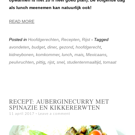
opwarmen is niet zo’n heel goed plan). De volgende dag
als lunch meenemen kan natuurlijk ook!
READ MORE
Posted in
Hoofdgerechten
,
Recepten
,
Rijst
- Tagged
avondeten
,
budget
,
diner
,
gezond
,
hoofdgerecht
,
kidneybonen
,
komkommer
,
lunch
,
mais
,
Mexicaans
,
peulvruchten
,
pittig
,
rijst
,
snel
,
studentenmaaltijd
,
tomaat
RECEPT: AUBERGINECURRY MET
SPINAZIE EN KIKKERERWTEN
11 april 2017
Leave a comment