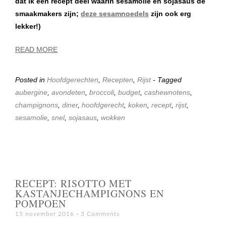
dat ik een recept deel waarin sesamolie en sojasaus de
smaakmakers zijn;
deze sesamnoedels
zijn ook erg
lekker!)
READ MORE
Posted in
Hoofdgerechten
,
Recepten
,
Rijst
- Tagged
aubergine
,
avondeten
,
broccoli
,
budget
,
cashewnotens
,
champignons
,
diner
,
hoofdgerecht
,
koken
,
recept
,
rijst
,
sesamolie
,
snel
,
sojasaus
,
wokken
RECEPT: RISOTTO MET
KASTANJECHAMPIGNONS EN
POMPOEN
15 november 2016
3 Comments