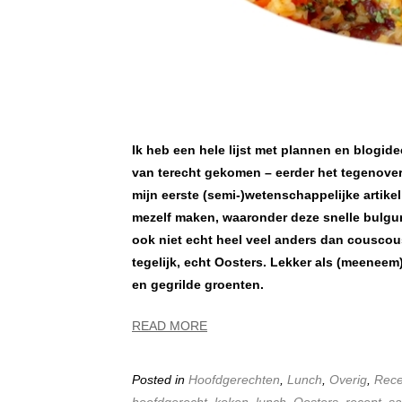
Ik heb een hele lijst met plannen en blogid
van terecht gekomen – eerder het tegenover
mijn eerste (semi-)wetenschappelijke artikel
mezelf maken, waaronder deze snelle bulgur
ook niet echt heel veel anders dan couscous,
tegelijk, echt Oosters. Lekker als (meeneem)
en gegrilde groenten.
READ MORE
Posted in
Hoofdgerechten
,
Lunch
,
Overig
,
Rece
hoofdgerecht
,
koken
,
lunch
,
Oosters
,
recept
,
sa