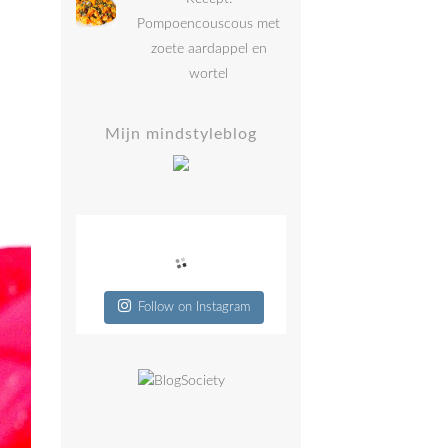
Pompoencouscous met
zoete aardappel en
wortel
Mijn mindstyleblog
Follow on Instagram