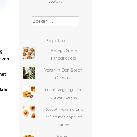
cooking!
Zoeken naar:
Populair
ig
Recept: Snelle
 even
kaneelkoekjes
Vegan in Den Bosch:
het
Oerwoud
lafel
Recept: Vegan gember-
citroenkoekjes
Recept: Vegan crème
brûlée met appel en
kaneel
Recept: