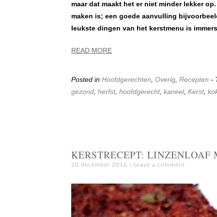
maar dat maakt het er niet minder lekker op.
maken is; een goede aanvulling bijvoorbee
leukste dingen van het kerstmenu is immers 
READ MORE
Posted in
Hoofdgerechten
,
Overig
,
Recepten
-
gezond
,
herfst
,
hoofdgerecht
,
kaneel
,
Kerst
,
ko
KERSTRECEPT: LINZENLOAF 
20 december 2016
Leave a comment