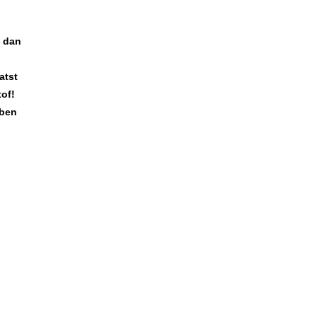
k dan
atst
tof!
ben