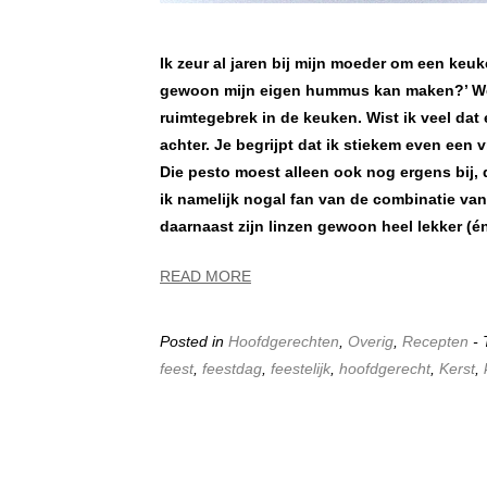
Ik zeur al jaren bij mijn moeder om een keu
gewoon mijn eigen hummus kan maken?’ We 
ruimtegebrek in de keuken. Wist ik veel dat e
achter. Je begrijpt dat ik stiekem even een
Die pesto moest alleen ook nog ergens bij, d
ik namelijk nogal fan van de combinatie van
daarnaast zijn linzen gewoon heel lekker (é
READ MORE
Posted in
Hoofdgerechten
,
Overig
,
Recepten
-
feest
,
feestdag
,
feestelijk
,
hoofdgerecht
,
Kerst
,