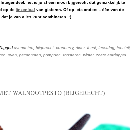
 Integendeel, het is juist een mooi bijgerecht dat gemakkelijk te
ld op de
linzenloaf
van gisteren. Of op iets anders – één van de
dat je van alles kunt combineren. :)
 Tagged
avondeten
,
bijgerecht
,
cranberry
,
diner
,
feest
,
feestdag
,
feesteli
ken
,
oven
,
pecannoten
,
pompoen
,
roosteren
,
winter
,
zoete aardappel
MET WALNOOTPESTO (BIJGERECHT)