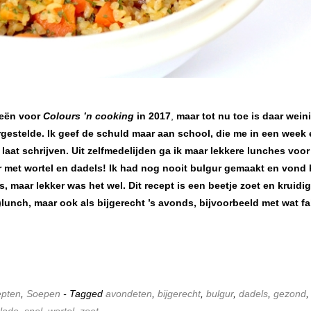
eeën voor
Colours ’n cooking
in 2017
,
maar tot nu toe is daar wein
gestelde. Ik geef de schuld maar aan school, die me in een week
 laat schrijven. Uit zelfmedelijden ga ik maar lekkere lunches voor
 met wortel en dadels! Ik had nog nooit bulgur gemaakt en vond 
 maar lekker was het wel. Dit recept is een beetje zoet en kruidig
lunch, maar ook als bijgerecht ’s avonds, bijvoorbeeld met wat fa
pten
,
Soepen
- Tagged
avondeten
,
bijgerecht
,
bulgur
,
dadels
,
gezond
,
lade
,
snel
,
wortel
,
zoet