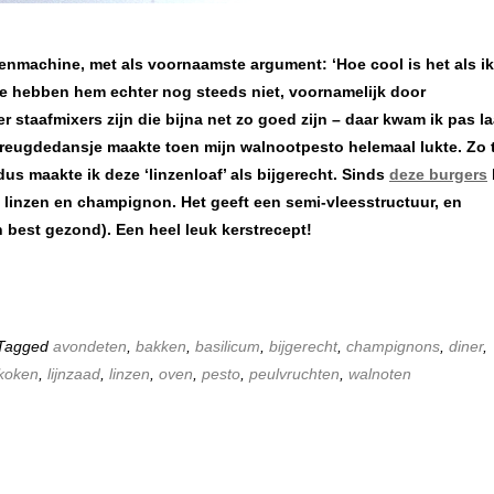
kenmachine, met als voornaamste argument: ‘Hoe cool is het als i
hebben hem echter nog steeds niet, voornamelijk door
r staafmixers zijn die bijna net zo goed zijn – daar kwam ik pas la
 vreugdedansje maakte toen mijn walnootpesto helemaal lukte. Zo 
us maakte ik deze ‘linzenloaf’ als bijgerecht. Sinds
deze burgers
 linzen en champignon. Het geeft een semi-vleesstructuur, en
n best gezond). Een heel leuk kerstrecept!
 Tagged
avondeten
,
bakken
,
basilicum
,
bijgerecht
,
champignons
,
diner
,
koken
,
lijnzaad
,
linzen
,
oven
,
pesto
,
peulvruchten
,
walnoten