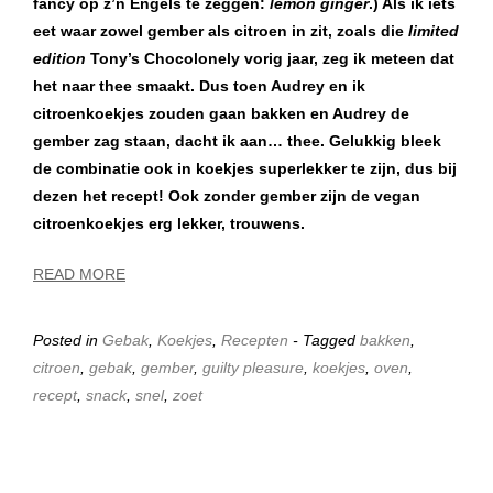
fancy op z’n Engels te zeggen:
lemon ginger
.) Als ik iets
eet waar zowel gember als citroen in zit, zoals die
limited
edition
Tony’s Chocolonely vorig jaar, zeg ik meteen dat
het naar thee smaakt. Dus toen Audrey en ik
citroenkoekjes zouden gaan bakken en Audrey de
gember zag staan, dacht ik aan… thee. Gelukkig bleek
de combinatie ook in koekjes superlekker te zijn, dus bij
dezen het recept! Ook zonder gember zijn de vegan
citroenkoekjes erg lekker, trouwens.
READ MORE
Posted in
Gebak
,
Koekjes
,
Recepten
- Tagged
bakken
,
citroen
,
gebak
,
gember
,
guilty pleasure
,
koekjes
,
oven
,
recept
,
snack
,
snel
,
zoet