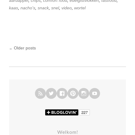
aardappel
,
chips
,
comfort food
,
edelgistvlokken
,
fastfood
,
kaas
,
nacho's
,
snack
,
snel
,
video
,
wortel
Older posts
←
Posts navigation
Welkom!