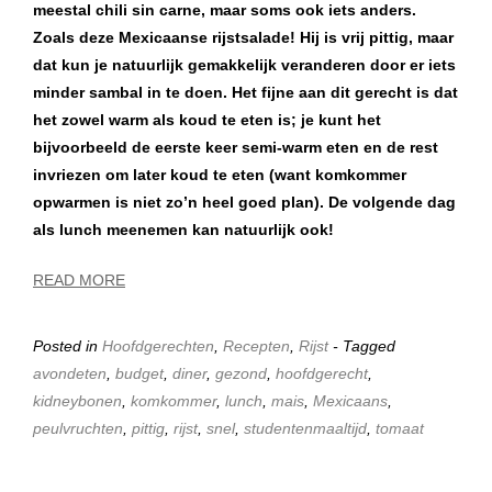
meestal chili sin carne, maar soms ook iets anders.
Zoals deze Mexicaanse rijstsalade! Hij is vrij pittig, maar
dat kun je natuurlijk gemakkelijk veranderen door er iets
minder sambal in te doen. Het fijne aan dit gerecht is dat
het zowel warm als koud te eten is; je kunt het
bijvoorbeeld de eerste keer semi-warm eten en de rest
invriezen om later koud te eten (want komkommer
opwarmen is niet zo’n heel goed plan). De volgende dag
als lunch meenemen kan natuurlijk ook!
READ MORE
Posted in
Hoofdgerechten
,
Recepten
,
Rijst
- Tagged
avondeten
,
budget
,
diner
,
gezond
,
hoofdgerecht
,
kidneybonen
,
komkommer
,
lunch
,
mais
,
Mexicaans
,
peulvruchten
,
pittig
,
rijst
,
snel
,
studentenmaaltijd
,
tomaat