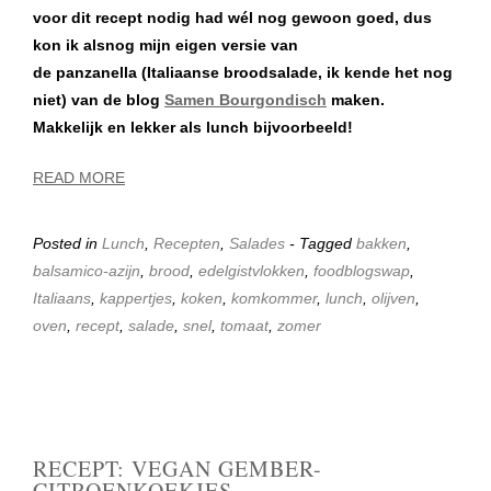
voor dit recept nodig had wél nog gewoon goed, dus
kon ik alsnog mijn eigen versie van
de panzanella (Italiaanse broodsalade, ik kende het nog
niet) van de blog
Samen Bourgondisch
maken.
Makkelijk en lekker als lunch bijvoorbeeld!
READ MORE
Posted in
Lunch
,
Recepten
,
Salades
- Tagged
bakken
,
balsamico-azijn
,
brood
,
edelgistvlokken
,
foodblogswap
,
Italiaans
,
kappertjes
,
koken
,
komkommer
,
lunch
,
olijven
,
oven
,
recept
,
salade
,
snel
,
tomaat
,
zomer
RECEPT: VEGAN GEMBER-
CITROENKOEKJES