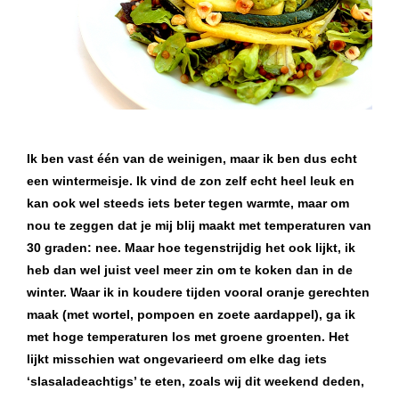
Ik ben vast één van de weinigen, maar ik ben dus echt
een wintermeisje. Ik vind de zon zelf echt heel leuk en
kan ook wel steeds iets beter tegen warmte, maar om
nou te zeggen dat je mij blij maakt met temperaturen van
30 graden: nee. Maar hoe tegenstrijdig het ook lijkt, ik
heb dan wel juist veel meer zin om te koken dan in de
winter. Waar ik in koudere tijden vooral oranje gerechten
maak (met wortel, pompoen en zoete aardappel), ga ik
met hoge temperaturen los met groene groenten. Het
lijkt misschien wat ongevarieerd om elke dag iets
‘slasaladeachtigs’ te eten, zoals wij dit weekend deden,