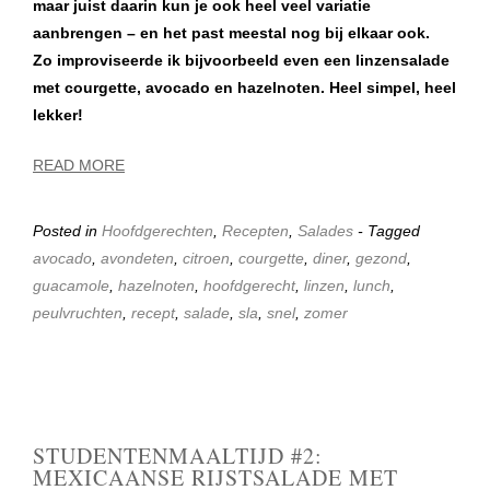
maar juist daarin kun je ook heel veel variatie
aanbrengen – en het past meestal nog bij elkaar ook.
Zo improviseerde ik bijvoorbeeld even een linzensalade
met courgette, avocado en hazelnoten. Heel simpel, heel
lekker!
READ MORE
Posted in
Hoofdgerechten
,
Recepten
,
Salades
- Tagged
avocado
,
avondeten
,
citroen
,
courgette
,
diner
,
gezond
,
guacamole
,
hazelnoten
,
hoofdgerecht
,
linzen
,
lunch
,
peulvruchten
,
recept
,
salade
,
sla
,
snel
,
zomer
STUDENTENMAALTIJD #2:
MEXICAANSE RIJSTSALADE MET