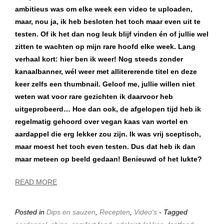
ambitieus was om elke week een video te uploaden,
maar, nou ja, ik heb besloten het toch maar even uit te
testen. Of ik het dan nog leuk blijf vinden én of jullie wel
zitten te wachten op mijn rare hoofd elke week. Lang
verhaal kort: hier ben ik weer! Nog steeds zonder
kanaalbanner, wél weer met allitererende titel en deze
keer zelfs een thumbnail. Geloof me, jullie willen niet
weten wat voor rare gezichten ik daarvoor heb
uitgeprobeerd… Hoe dan ook, de afgelopen tijd heb ik
regelmatig gehoord over vegan kaas van wortel en
aardappel die erg lekker zou zijn. Ik was vrij sceptisch,
maar moest het toch even testen. Dus dat heb ik dan
maar meteen op beeld gedaan! Benieuwd of het lukte?
READ MORE
Posted in
Dips en sauzen
,
Recepten
,
Video's
- Tagged