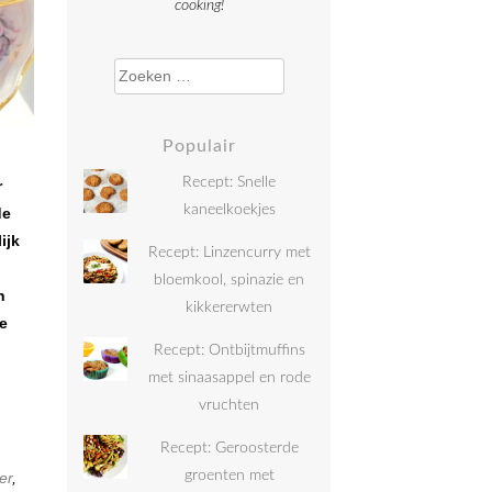
cooking!
Zoeken naar:
Populair
Recept: Snelle
r
kaneelkoekjes
de
ijk
Recept: Linzencurry met
bloemkool, spinazie en
n
kikkererwten
de
Recept: Ontbijtmuffins
met sinaasappel en rode
vruchten
Recept: Geroosterde
groenten met
er
,