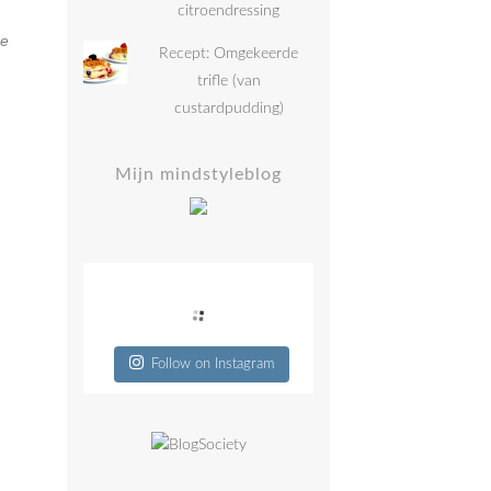
citroendressing
ne
Recept: Omgekeerde
trifle (van
custardpudding)
Mijn mindstyleblog
Follow on Instagram