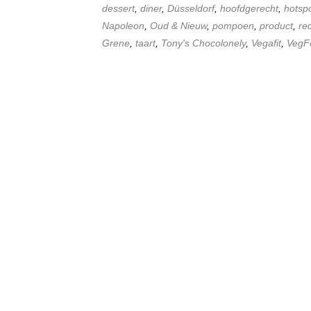
dessert
,
diner
,
Düsseldorf
,
hoofdgerecht
,
hotsp
Napoleon
,
Oud & Nieuw
,
pompoen
,
product
,
re
Grene
,
taart
,
Tony's Chocolonely
,
Vegafit
,
VegF