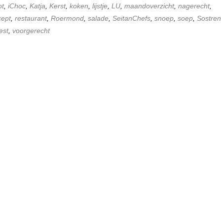
ot
,
iChoc
,
Katja
,
Kerst
,
koken
,
lijstje
,
LU
,
maandoverzicht
,
nagerecht
,
cept
,
restaurant
,
Roermond
,
salade
,
SeitanChefs
,
snoep
,
soep
,
Sostre
est
,
voorgerecht