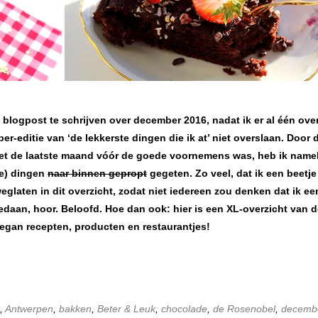
blogpost te schrijven over december 2016, nadat ik er al één ove
r-editie van ‘de lekkerste dingen die ik at’ niet overslaan. Door 
et de laatste maand vóór de goede voornemens was, heb ik namel
de) dingen
naar binnen gepropt
gegeten. Zo veel, dat ik een beetje
weglaten in dit overzicht, zodat niet iedereen zou denken dat ik ee
edaan, hoor. Beloofd. Hoe dan ook: hier is een XL-overzicht van 
 vegan recepten, producten en restaurantjes!
,
Antwerpen
,
bakken
,
Beter & Leuk
,
chocolade
,
de Rosenobel
,
decemb