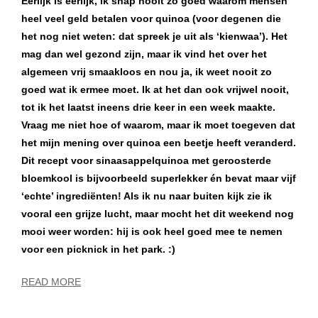
Eerlijk is eerlijk, ik snap nooit zo goed waarom mensen
heel veel geld betalen voor quinoa (voor degenen die
het nog niet weten: dat spreek je uit als ‘kienwaa’). Het
mag dan wel gezond zijn, maar ik vind het over het
algemeen vrij smaakloos en nou ja, ik weet nooit zo
goed wat ik ermee moet. Ik at het dan ook vrijwel nooit,
tot ik het laatst ineens drie keer in een week maakte.
Vraag me niet hoe of waarom, maar ik moet toegeven dat
het mijn mening over quinoa een beetje heeft veranderd.
Dit recept voor sinaasappelquinoa met geroosterde
bloemkool is bijvoorbeeld superlekker én bevat maar vijf
‘echte’ ingrediënten! Als ik nu naar buiten kijk zie ik
vooral een grijze lucht, maar mocht het dit weekend nog
mooi weer worden: hij is ook heel goed mee te nemen
voor een picknick in het park. :)
READ MORE