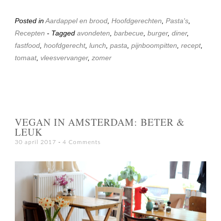
Posted in
Aardappel en brood
,
Hoofdgerechten
,
Pasta's
,
Recepten
- Tagged
avondeten
,
barbecue
,
burger
,
diner
,
fastfood
,
hoofdgerecht
,
lunch
,
pasta
,
pijnboompitten
,
recept
,
tomaat
,
vleesvervanger
,
zomer
VEGAN IN AMSTERDAM: BETER &
LEUK
30 april 2017
4 Comments