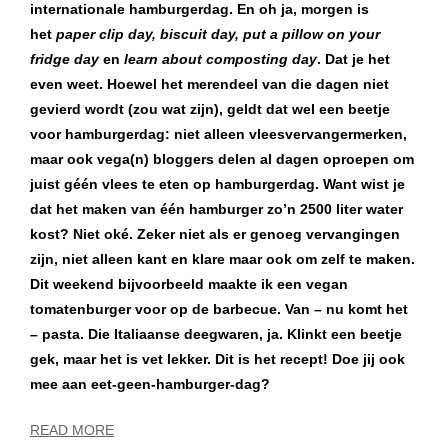
internationale hamburgerdag. En oh ja, morgen is
het
paper clip day, biscuit day, put a pillow on your
fridge day
en
learn about composting day
. Dat je het
even weet. Hoewel het merendeel van die dagen niet
gevierd wordt (zou wat zijn), geldt dat wel een beetje
voor hamburgerdag: niet alleen vleesvervangermerken,
maar ook vega(n) bloggers delen al dagen oproepen om
juist géén vlees te eten op hamburgerdag. Want wist je
dat het maken van één hamburger zo’n 2500 liter water
kost? Niet oké. Zeker niet als er genoeg vervangingen
zijn, niet alleen kant en klare maar ook om zelf te maken.
Dit weekend bijvoorbeeld maakte ik een vegan
tomatenburger voor op de barbecue. Van – nu komt het
– pasta. Die Italiaanse deegwaren, ja. Klinkt een beetje
gek, maar het is vet lekker. Dit is het recept! Doe jij ook
mee aan eet-geen-hamburger-dag?
READ MORE