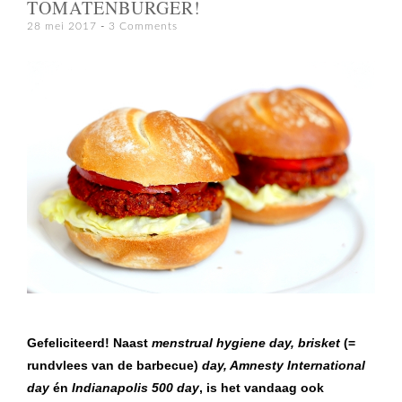
TOMATENBURGER!
28 mei 2017
3 Comments
Gefeliciteerd! Naast
menstrual hygiene day,
brisket
(=
rundvlees van de barbecue)
day, Amnesty International
day
én
Indianapolis 500 day
, is het vandaag ook