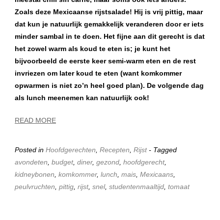
Zoals deze Mexicaanse rijstsalade! Hij is vrij pittig, maar
dat kun je natuurlijk gemakkelijk veranderen door er iets
minder sambal in te doen. Het fijne aan dit gerecht is dat
het zowel warm als koud te eten is; je kunt het
bijvoorbeeld de eerste keer semi-warm eten en de rest
invriezen om later koud te eten (want komkommer
opwarmen is niet zo’n heel goed plan). De volgende dag
als lunch meenemen kan natuurlijk ook!
READ MORE
Posted in
Hoofdgerechten
,
Recepten
,
Rijst
- Tagged
avondeten
,
budget
,
diner
,
gezond
,
hoofdgerecht
,
kidneybonen
,
komkommer
,
lunch
,
mais
,
Mexicaans
,
peulvruchten
,
pittig
,
rijst
,
snel
,
studentenmaaltijd
,
tomaat