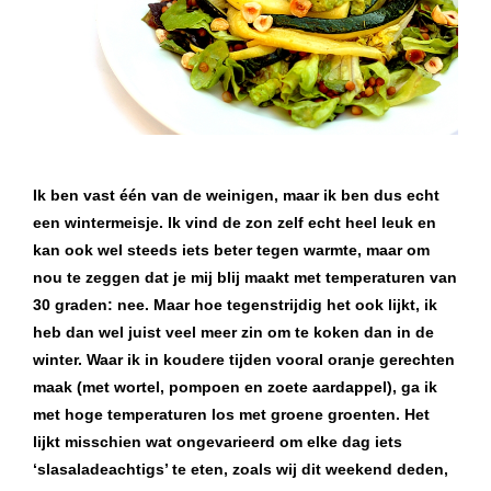
Ik ben vast één van de weinigen, maar ik ben dus echt
een wintermeisje. Ik vind de zon zelf echt heel leuk en
kan ook wel steeds iets beter tegen warmte, maar om
nou te zeggen dat je mij blij maakt met temperaturen van
30 graden: nee. Maar hoe tegenstrijdig het ook lijkt, ik
heb dan wel juist veel meer zin om te koken dan in de
winter. Waar ik in koudere tijden vooral oranje gerechten
maak (met wortel, pompoen en zoete aardappel), ga ik
met hoge temperaturen los met groene groenten. Het
lijkt misschien wat ongevarieerd om elke dag iets
‘slasaladeachtigs’ te eten, zoals wij dit weekend deden,