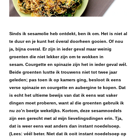
Sinds ik sesamolie heb ontdekt, ben ik om. Het is niet al
te duur en je kunt het óveral doorheen gooien. Of nou
ja, bijna overal. Er zijn in ieder geval maar weinig
groenten die niet lekker zijn om te wokken in
sesam. Courgette en spinazie zijn het in ieder geval wél.
Beide groenten lustte ik trouwens niet tot twee jaar
geleden; pas toen ik op kamers ging, besloot ik eens
verse spinazie en courgette en aubergine te kopen. Dat
is echt het ultieme bewijs van dat ik eens wat vaker
dingen moet proberen, want al die groenten gebruik ik
nu zo’n beetje wekelijks. Kortom, deze sesamnoedels
zijn een gerecht met al mijn lievelingsdingen erin. Tja,
dat is weer eens wat anders dan instant noedelsoep.
(Lees: véél beter. Niet dat ik ooit instant noedelsoep op