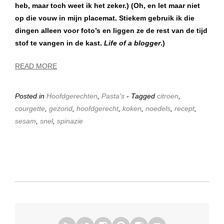
heb, maar toch weet ik het zeker.) (Oh, en let maar niet
op die vouw in mijn placemat. Stiekem gebruik ik die
dingen alleen voor foto’s en liggen ze de rest van de tijd
stof te vangen in de kast.
Life of a blogger
.)
READ MORE
Posted in
Hoofdgerechten
,
Pasta's
- Tagged
citroen
,
courgette
,
gezond
,
hoofdgerecht
,
koken
,
noedels
,
recept
,
sesam
,
snel
,
spinazie