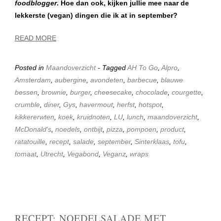
foodblogger
. Hoe dan ook, kijken jullie mee naar de
lekkerste (vegan) dingen die ik at in september?
READ MORE
Posted in
Maandoverzicht
- Tagged
AH To Go
,
Alpro
,
Amsterdam
,
aubergine
,
avondeten
,
barbecue
,
blauwe
bessen
,
brownie
,
burger
,
cheesecake
,
chocolade
,
courgette
,
crumble
,
diner
,
Gys
,
havermout
,
herfst
,
hotspot
,
kikkererwten
,
koek
,
kruidnoten
,
LU
,
lunch
,
maandoverzicht
,
McDonald's
,
noedels
,
ontbijt
,
pizza
,
pompoen
,
product
,
ratatouille
,
recept
,
salade
,
september
,
Sinterklaas
,
tofu
,
tomaat
,
Utrecht
,
Vegabond
,
Veganz
,
wraps
RECEPT: NOEDELSALADE MET