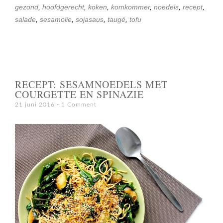
gezond
,
hoofdgerecht
,
koken
,
komkommer
,
noedels
,
recept
,
salade
,
sesamolie
,
sojasaus
,
taugé
,
tofu
RECEPT: SESAMNOEDELS MET
COURGETTE EN SPINAZIE
21 juni 2016
1 Comment