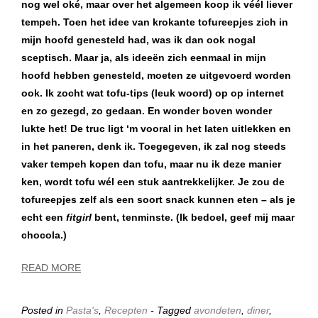
nog wel oké, maar over het algemeen koop ik véél liever
tempeh. Toen het idee van krokante tofureepjes zich in
mijn hoofd genesteld had, was ik dan ook nogal
sceptisch. Maar ja, als ideeën zich eenmaal in mijn
hoofd hebben genesteld, moeten ze uitgevoerd worden
ook. Ik zocht wat tofu-tips (leuk woord) op op internet
en zo gezegd, zo gedaan. En wonder boven wonder
lukte het! De truc ligt ‘m vooral in het laten uitlekken en
in het paneren, denk ik. Toegegeven, ik zal nog steeds
vaker tempeh kopen dan tofu, maar nu ik deze manier
ken, wordt tofu wél een stuk aantrekkelijker. Je zou de
tofureepjes zelf als een soort snack kunnen eten – als je
echt een
fitgirl
bent, tenminste. (Ik bedoel, geef mij maar
chocola.)
READ MORE
Posted in
Pasta's
,
Recepten
- Tagged
avondeten
,
diner
,