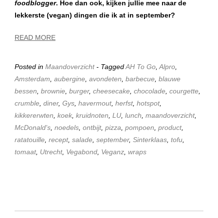
foodblogger
. Hoe dan ook, kijken jullie mee naar de
lekkerste (vegan) dingen die ik at in september?
READ MORE
Posted in
Maandoverzicht
- Tagged
AH To Go
,
Alpro
,
Amsterdam
,
aubergine
,
avondeten
,
barbecue
,
blauwe
bessen
,
brownie
,
burger
,
cheesecake
,
chocolade
,
courgette
,
crumble
,
diner
,
Gys
,
havermout
,
herfst
,
hotspot
,
kikkererwten
,
koek
,
kruidnoten
,
LU
,
lunch
,
maandoverzicht
,
McDonald's
,
noedels
,
ontbijt
,
pizza
,
pompoen
,
product
,
ratatouille
,
recept
,
salade
,
september
,
Sinterklaas
,
tofu
,
tomaat
,
Utrecht
,
Vegabond
,
Veganz
,
wraps