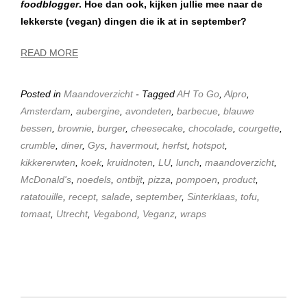
foodblogger
. Hoe dan ook, kijken jullie mee naar de
lekkerste (vegan) dingen die ik at in september?
READ MORE
Posted in
Maandoverzicht
- Tagged
AH To Go
,
Alpro
,
Amsterdam
,
aubergine
,
avondeten
,
barbecue
,
blauwe
bessen
,
brownie
,
burger
,
cheesecake
,
chocolade
,
courgette
,
crumble
,
diner
,
Gys
,
havermout
,
herfst
,
hotspot
,
kikkererwten
,
koek
,
kruidnoten
,
LU
,
lunch
,
maandoverzicht
,
McDonald's
,
noedels
,
ontbijt
,
pizza
,
pompoen
,
product
,
ratatouille
,
recept
,
salade
,
september
,
Sinterklaas
,
tofu
,
tomaat
,
Utrecht
,
Vegabond
,
Veganz
,
wraps