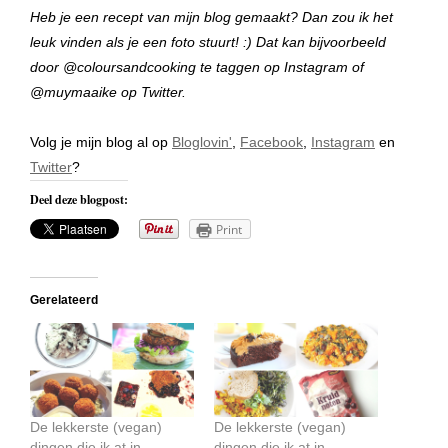
Heb je een recept van mijn blog gemaakt? Dan zou ik het
leuk vinden als je een foto stuurt! :) Dat kan bijvoorbeeld
door @coloursandcooking te taggen op Instagram of
@muymaaike op Twitter.
Volg je mijn blog al op
Bloglovin'
,
Facebook
,
Instagram
en
Twitter
?
Deel deze blogpost:
Print
Gerelateerd
De lekkerste (vegan)
De lekkerste (vegan)
dingen die ik at in
dingen die ik at in