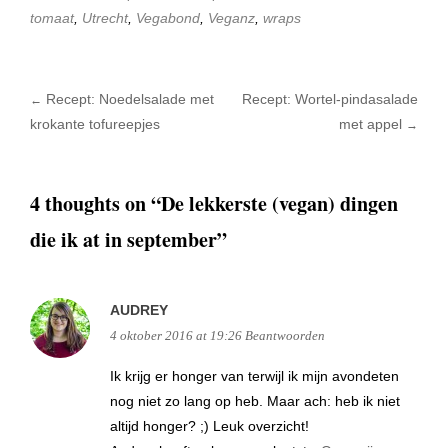
tomaat
,
Utrecht
,
Vegabond
,
Veganz
,
wraps
Recept: Noedelsalade met
Recept: Wortel-pindasalade
←
Post navigation
krokante tofureepjes
met appel
→
4 thoughts on “
De lekkerste (vegan) dingen
die ik at in september
”
AUDREY
4 oktober 2016 at 19:26
Beantwoorden
Ik krijg er honger van terwijl ik mijn avondeten
nog niet zo lang op heb. Maar ach: heb ik niet
altijd honger? ;) Leuk overzicht!