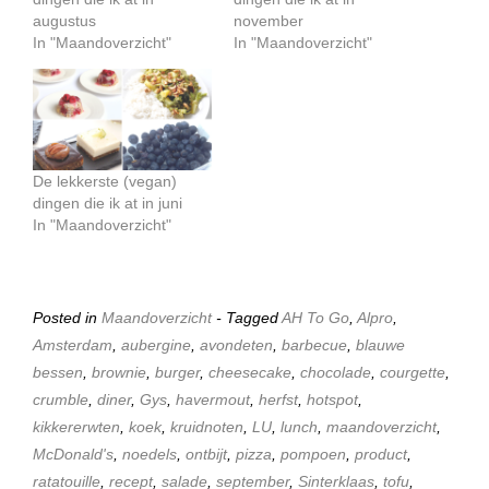
augustus
november
In "Maandoverzicht"
In "Maandoverzicht"
De lekkerste (vegan)
dingen die ik at in juni
In "Maandoverzicht"
Posted in
Maandoverzicht
- Tagged
AH To Go
,
Alpro
,
Amsterdam
,
aubergine
,
avondeten
,
barbecue
,
blauwe
bessen
,
brownie
,
burger
,
cheesecake
,
chocolade
,
courgette
,
crumble
,
diner
,
Gys
,
havermout
,
herfst
,
hotspot
,
kikkererwten
,
koek
,
kruidnoten
,
LU
,
lunch
,
maandoverzicht
,
McDonald's
,
noedels
,
ontbijt
,
pizza
,
pompoen
,
product
,
ratatouille
,
recept
,
salade
,
september
,
Sinterklaas
,
tofu
,