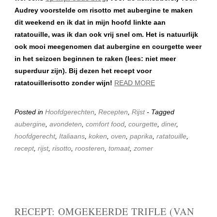
Audrey voorstelde om risotto met aubergine te maken
dit weekend en ik dat in mijn hoofd linkte aan
ratatouille, was ik dan ook vrij snel om. Het is natuurlijk
ook mooi meegenomen dat aubergine en courgette weer
in het seizoen beginnen te raken (lees: niet meer
superduur zijn). Bij dezen het recept voor
ratatouillerisotto zonder wijn!
READ MORE
Posted in
Hoofdgerechten
,
Recepten
,
Rijst
- Tagged
aubergine
,
avondeten
,
comfort food
,
courgette
,
diner
,
hoofdgerecht
,
Italiaans
,
koken
,
oven
,
paprika
,
ratatouille
,
recept
,
rijst
,
risotto
,
roosteren
,
tomaat
,
zomer
RECEPT: OMGEKEERDE TRIFLE (VAN