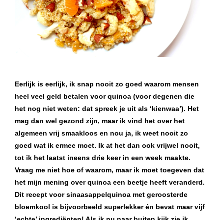
Eerlijk is eerlijk, ik snap nooit zo goed waarom mensen
heel veel geld betalen voor quinoa (voor degenen die
het nog niet weten: dat spreek je uit als ‘kienwaa’). Het
mag dan wel gezond zijn, maar ik vind het over het
algemeen vrij smaakloos en nou ja, ik weet nooit zo
goed wat ik ermee moet. Ik at het dan ook vrijwel nooit,
tot ik het laatst ineens drie keer in een week maakte.
Vraag me niet hoe of waarom, maar ik moet toegeven dat
het mijn mening over quinoa een beetje heeft veranderd.
Dit recept voor sinaasappelquinoa met geroosterde
bloemkool is bijvoorbeeld superlekker én bevat maar vijf
‘echte’ ingrediënten! Als ik nu naar buiten kijk zie ik