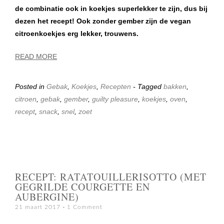
de combinatie ook in koekjes superlekker te zijn, dus bij
dezen het recept! Ook zonder gember zijn de vegan
citroenkoekjes erg lekker, trouwens.
READ MORE
Posted in
Gebak
,
Koekjes
,
Recepten
- Tagged
bakken
,
citroen
,
gebak
,
gember
,
guilty pleasure
,
koekjes
,
oven
,
recept
,
snack
,
snel
,
zoet
RECEPT: RATATOUILLERISOTTO (MET
GEGRILDE COURGETTE EN
AUBERGINE)
21 maart 2017
1 Comment