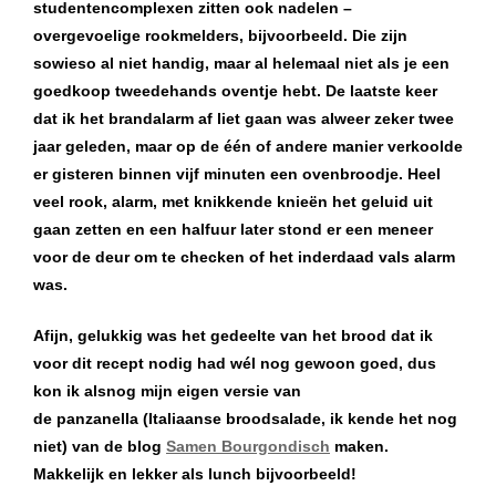
studentencomplexen zitten ook nadelen –
overgevoelige rookmelders, bijvoorbeeld. Die zijn
sowieso al niet handig, maar al helemaal niet als je een
goedkoop tweedehands oventje hebt. De laatste keer
dat ik het brandalarm af liet gaan was alweer zeker twee
jaar geleden, maar op de één of andere manier verkoolde
er gisteren binnen vijf minuten een ovenbroodje. Heel
veel rook, alarm, met knikkende knieën het geluid uit
gaan zetten en een halfuur later stond er een meneer
voor de deur om te checken of het inderdaad vals alarm
was.
Afijn, gelukkig was het gedeelte van het brood dat ik
voor dit recept nodig had wél nog gewoon goed, dus
kon ik alsnog mijn eigen versie van
de panzanella (Italiaanse broodsalade, ik kende het nog
niet) van de blog
Samen Bourgondisch
maken.
Makkelijk en lekker als lunch bijvoorbeeld!