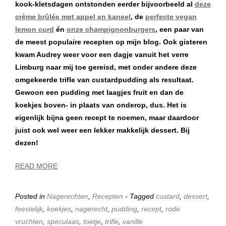
kook-kletsdagen ontstonden eerder bijvoorbeeld al
deze
crème brûlée met appel en kaneel
, de
perfecte vegan
lemon curd
én
onze champignonburgers
, een paar van
de meest populaire recepten op mijn blog. Ook gisteren
kwam Audrey weer voor een dagje vanuit het verre
Limburg naar mij toe gereisd, met onder andere deze
omgekeerde trifle van custardpudding als resultaat.
Gewoon een pudding met laagjes fruit en dan de
koekjes boven- in plaats van onderop, dus. Het is
eigenlijk bijna geen recept te noemen, maar daardoor
juist ook wel weer een lekker makkelijk dessert. Bij
dezen!
READ MORE
Posted in
Nagerechten
,
Recepten
- Tagged
custard
,
dessert
,
feestelijk
,
koekjes
,
nagerecht
,
pudding
,
recept
,
rode
vruchten
,
speculaas
,
toetje
,
trifle
,
vanille