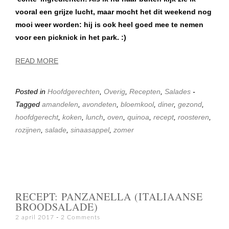
vooral een grijze lucht, maar mocht het dit weekend nog
mooi weer worden: hij is ook heel goed mee te nemen
voor een picknick in het park. :)
READ MORE
Posted in
Hoofdgerechten
,
Overig
,
Recepten
,
Salades
-
Tagged
amandelen
,
avondeten
,
bloemkool
,
diner
,
gezond
,
hoofdgerecht
,
koken
,
lunch
,
oven
,
quinoa
,
recept
,
roosteren
,
rozijnen
,
salade
,
sinaasappel
,
zomer
RECEPT: PANZANELLA (ITALIAANSE
BROODSALADE)
2 april 2017
2 Comments