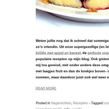
Weten jullie nog dat ik schreef dat sommig
zo’n vriendin. Uit onze supergezellige (en 
brûlée met appel en kaneel
, de
perfecte veg
populaire recepten op mijn blog. Ook giste
mij toe gereisd, met onder andere deze omg
met laagjes fruit en dan de koekjes boven- i
noemen, maar daardoor juist ook wel weer ee
READ MORE
Posted in
Nagerechten
,
Recepten
- Tagged
cus
speculaas
,
toetje
,
trifle
,
vanille