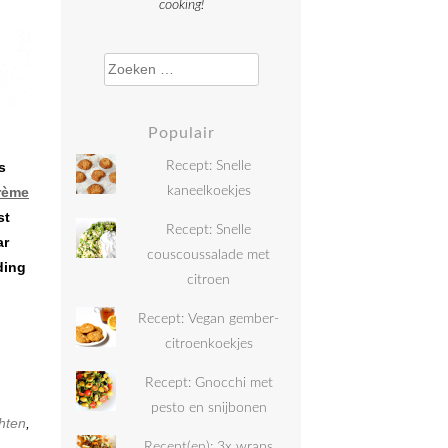
cooking!
Zoeken naar:
Populair
s
Recept: Snelle
rème
kaneelkoekjes
st
Recept: Snelle
ar
couscoussalade met
ding
citroen
Recept: Vegan gember-
citroenkoekjes
Recept: Gnocchi met
pesto en snijbonen
hten
,
Recept(en): 3x wraps