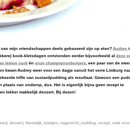
e van mijn vriendschappen deels gebaseerd zijn op eten?
Audrey
i
lekkere) kook-kletsdagen ontstonden eerder bijvoorbeeld al
deze c
an lemon curd
én
onze champignonburgers
, een paar van de mee
ren kwam Audrey weer voor een dagje vanuit het verre Limburg na
ekeerde trifle van custardpudding als resultaat. Gewoon een pud
n plaats van onderop, dus. Het is eigenlijk bijna geen recept te
n lekker makkelijk dessert. Bij dezen!
tard
,
dessert
,
feestelijk
,
koekjes
,
nagerecht
,
pudding
,
recept
,
rode vruc