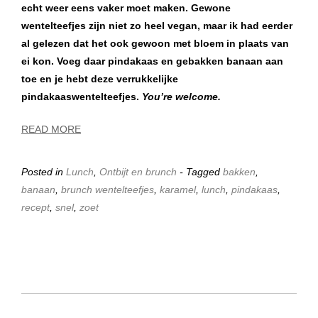
echt weer eens vaker moet maken. Gewone
wentelteefjes zijn niet zo heel vegan, maar ik had eerder
al gelezen dat het ook gewoon met bloem in plaats van
ei kon. Voeg daar pindakaas en gebakken banaan aan
toe en je hebt deze verrukkelijke
pindakaaswentelteefjes.
You’re welcome.
READ MORE
Posted in
Lunch
,
Ontbijt en brunch
- Tagged
bakken
,
banaan
,
brunch wentelteefjes
,
karamel
,
lunch
,
pindakaas
,
recept
,
snel
,
zoet