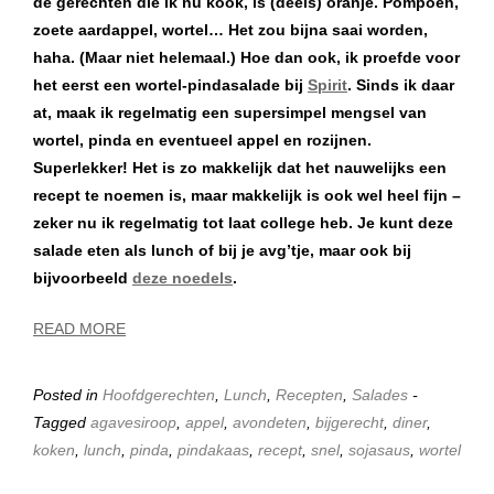
de gerechten die ik nu kook, is (deels) oranje. Pompoen,
zoete aardappel, wortel… Het zou bijna saai worden,
haha. (Maar niet helemaal.) Hoe dan ook, ik proefde voor
het eerst een wortel-pindasalade bij
Spirit
. Sinds ik daar
at, maak ik regelmatig een supersimpel mengsel van
wortel, pinda en eventueel appel en rozijnen.
Superlekker! Het is zo makkelijk dat het nauwelijks een
recept te noemen is, maar makkelijk is ook wel heel fijn –
zeker nu ik regelmatig tot laat college heb. Je kunt deze
salade eten als lunch of bij je avg’tje, maar ook bij
bijvoorbeeld
deze noedels
.
READ MORE
Posted in
Hoofdgerechten
,
Lunch
,
Recepten
,
Salades
-
Tagged
agavesiroop
,
appel
,
avondeten
,
bijgerecht
,
diner
,
koken
,
lunch
,
pinda
,
pindakaas
,
recept
,
snel
,
sojasaus
,
wortel