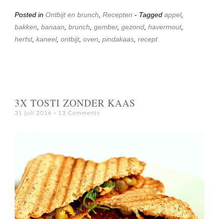
Posted in
Ontbijt en brunch
,
Recepten
- Tagged
appel
,
bakken
,
banaan
,
brunch
,
gember
,
gezond
,
havermout
,
herfst
,
kaneel
,
ontbijt
,
oven
,
pindakaas
,
recept
3X TOSTI ZONDER KAAS
31 juli 2016
13 Comments