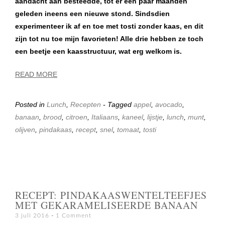
aandacht aan besteedde, tot er een paar maanden
geleden ineens een nieuwe stond. Sindsdien
experimenteer ik af en toe met tosti zonder kaas, en dit
zijn tot nu toe mijn favorieten! Alle drie hebben ze toch
een beetje een kaasstructuur, wat erg welkom is.
READ MORE
Posted in
Lunch
,
Recepten
- Tagged
appel
,
avocado
,
banaan
,
brood
,
citroen
,
Italiaans
,
kaneel
,
lijstje
,
lunch
,
munt
,
olijven
,
pindakaas
,
recept
,
snel
,
tomaat
,
tosti
RECEPT: PINDAKAASWENTELTEEFJES
MET GEKARAMELISEERDE BANAAN
3 juli 2016
1 Comment