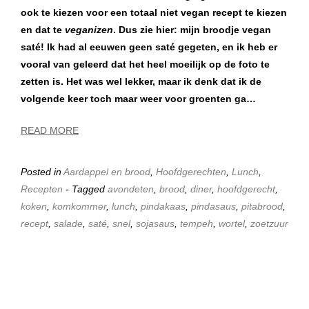
ook te kiezen voor een totaal niet vegan recept te kiezen
en dat te
veganizen
. Dus zie hier: mijn broodje vegan
saté! Ik had al eeuwen geen saté gegeten, en ik heb er
vooral van geleerd dat het heel moeilijk op de foto te
zetten is. Het was wel lekker, maar ik denk dat ik de
volgende keer toch maar weer voor groenten ga…
READ MORE
Posted in
Aardappel en brood
,
Hoofdgerechten
,
Lunch
,
Recepten
- Tagged
avondeten
,
brood
,
diner
,
hoofdgerecht
,
koken
,
komkommer
,
lunch
,
pindakaas
,
pindasaus
,
pitabrood
,
recept
,
salade
,
saté
,
snel
,
sojasaus
,
tempeh
,
wortel
,
zoetzuur