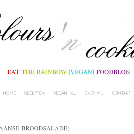
HOME
RECEPTEN
VEGAN IN…
SKIP TO CONTENT
OVER MIJ
CONTACT
IAANSE BROODSALADE)