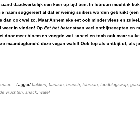
aand daadwerkelijk een keer op tijd ben.
In februari mocht ik ko
Die naam suggereert al dat er weinig suikers worden gebruikt (een
 is dan ook wel zo. Maar Annemieke eet ook minder vlees en zuivel
l weer in vinden! Op
Eet het beter
staan veel ontbijtrecepten en m
et ei door meer bloem en voegde wat kaneel en toch ook maar suike
uxe maandaglunch: deze vegan wafel! Ook top als ontbijt of, als je
epten
- Tagged
bakken
,
banaan
,
brunch
,
februari
,
foodblogswap
,
geb
de vruchten
,
snack
,
wafel