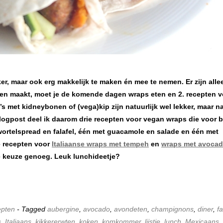
kker, maar ook erg makkelijk te maken én mee te nemen. Er zijn alle
open maakt, moet je de komende dagen wraps eten en 2. recepten v
la’s met kidneybonen of (vega)kip zijn natuurlijk wel lekker, maar n
blogpost deel ik daarom drie recepten voor vegan wraps die voor 
ortelspread en falafel, één met guacamole en salade en één met
e recepten voor
Italiaanse wraps met tempeh
en
wraps met avocad
je keuze genoeg. Leuk lunchideetje?
pten
- Tagged
aubergine
,
avocado
,
avondeten
,
champignons
,
diner
,
fa
s
,
Italiaans
,
kikkererwten
,
koken
,
komkommer
,
lijstje
,
lunch
,
Mexicaans
,