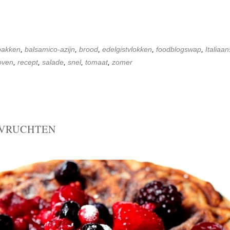
bakken
,
balsamico-azijn
,
brood
,
edelgistvlokken
,
foodblogswap
,
Italiaan
oven
,
recept
,
salade
,
snel
,
tomaat
,
zomer
 VRUCHTEN