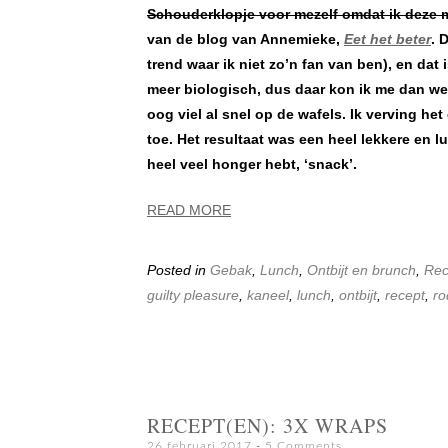
Schouderklopje voor mezelf omdat ik deze m
van de blog van Annemieke,
Eet het beter
. 
trend waar ik niet zo’n fan van ben), en dat
meer biologisch, dus daar kon ik me dan we
oog viel al snel op de wafels. Ik verving h
toe. Het resultaat was een heel lekkere en l
heel veel honger hebt, ‘snack’.
READ MORE
Posted in
Gebak
,
Lunch
,
Ontbijt en brunch
,
Rec
guilty pleasure
,
kaneel
,
lunch
,
ontbijt
,
recept
,
ro
RECEPT(EN): 3X WRAPS
26 februari 2017
5 Comments