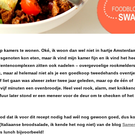
 kamers te wonen. Oké, ik woon dan wel niet in hartje Amsterda
isgenoten kon eten, maar ik vind mijn kamer fijn en ik vind het hee
dentencomplexen zitten ook nadelen – overgevoelige rookmelders
ig, maar al helemaal niet als je een goedkoop tweedehands oventje
af liet gaan was alweer zeker twee jaar geleden, maar op de één of
vijf minuten een ovenbroodje. Heel veel rook, alarm, met knikken
lfuur later stond er een meneer voor de deur om te checken of het
ood dat ik voor dit recept nodig had wél nog gewoon goed, dus ko
(Italiaanse broodsalade, ik kende het nog niet) van de blog
Same
s lunch bijvoorbeeld!