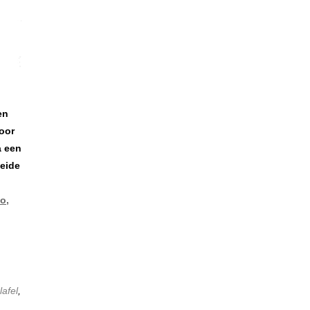
en
oor
a een
beide
o,
lafel
,