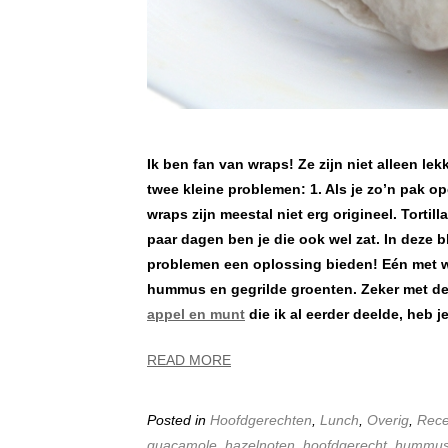
Ik ben fan van wraps! Ze zijn niet alleen le
twee kleine problemen: 1. Als je zo’n pak 
wraps zijn meestal niet erg origineel. Tortil
paar dagen ben je die ook wel zat. In deze 
problemen een oplossing bieden! Eén met w
hummus en gegrilde groenten. Zeker met d
appel en munt
die ik al eerder deelde, heb 
READ MORE
Posted in
Hoofdgerechten
,
Lunch
,
Overig
,
Rece
guacamole
,
hazelnoten
,
hoofdgerecht
,
hummu