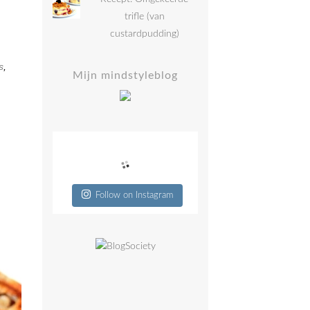
trifle (van
custardpudding)
s
,
Mijn mindstyleblog
Follow on Instagram