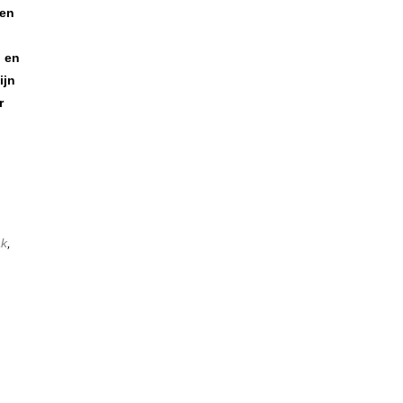
ken
, en
ijn
r
ak
,