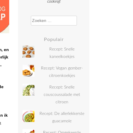
cooking!
Zoeken naar:
Populair
m, en
Recept: Snelle
rlijk
kaneelkoekjes
,
Recept: Vegan gember-
citroenkoekjes
de
Recept: Snelle
couscoussalade met
citroen
Recept: De allerlekkerste
n ik
guacamole
n
Recept: Omgekeerde