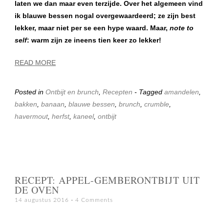
laten we dan maar even terzijde. Over het algemeen vind
ik blauwe bessen nogal overgewaardeerd; ze zijn best
lekker, maar niet per se een hype waard. Maar,
note to
self
: warm zijn ze ineens tien keer zo lekker!
READ MORE
Posted in
Ontbijt en brunch
,
Recepten
- Tagged
amandelen
,
bakken
,
banaan
,
blauwe bessen
,
brunch
,
crumble
,
havermout
,
herfst
,
kaneel
,
ontbijt
RECEPT: APPEL-GEMBERONTBIJT UIT
DE OVEN
14 augustus 2016
4 Comments