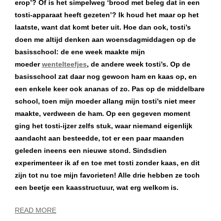
erop’? Of is het simpelweg ‘brood met beleg dat in een
tosti-apparaat heeft gezeten’? Ik houd het maar op het
laatste, want dat komt beter uit. Hoe dan ook, tosti’s
doen me altijd denken aan woensdagmiddagen op de
basisschool: de ene week maakte mijn
moeder
wentelteefjes
, de andere week tosti’s. Op de
basisschool zat daar nog gewoon ham en kaas op, en
een enkele keer ook ananas of zo. Pas op de middelbare
school, toen mijn moeder allang mijn tosti’s niet meer
maakte, verdween de ham. Op een gegeven moment
ging het tosti-ijzer zelfs stuk, waar niemand eigenlijk
aandacht aan besteedde, tot er een paar maanden
geleden ineens een nieuwe stond. Sindsdien
experimenteer ik af en toe met tosti zonder kaas, en dit
zijn tot nu toe mijn favorieten! Alle drie hebben ze toch
een beetje een kaasstructuur, wat erg welkom is.
READ MORE