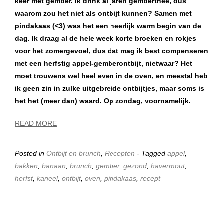
keer met gember. Ik drink al jaren gemberthee, dus
waarom zou het niet als ontbijt kunnen? Samen met
pindakaas (<3) was het een heerlijk warm begin van de
dag. Ik draag al de hele week korte broeken en rokjes
voor het zomergevoel, dus dat mag ik best compenseren
met een herfstig appel-gemberontbijt, nietwaar? Het
moet trouwens wel heel even in de oven, en meestal heb
ik geen zin in zulke uitgebreide ontbijtjes, maar soms is
het het (meer dan) waard. Op zondag, voornamelijk.
READ MORE
Posted in
Ontbijt en brunch
,
Recepten
- Tagged
appel
,
bakken
,
banaan
,
brunch
,
gember
,
gezond
,
havermout
,
herfst
,
kaneel
,
ontbijt
,
oven
,
pindakaas
,
recept