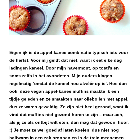
Eigenlijk is de appel-kaneelcombinatie typisch iets voor
de herfst. Voor mij geldt dat niet, want ik eet elke dag
ladingen kaneel. Door mijn havermout, op tosti’s en
soms zelfs in het avondeten. Mijn ouders klagen
regelmatig ‘omdat de kaneel nou alwéér op is’. Hoe dan
ook, deze vegan appel-kaneelmuffins maakte ik een
tijdje geleden en ze smaakten naar oliebollen met appel,
dus ze waren geweldig. Ze zijn niet heel gezond, want ik
vind dat muffins niet gezond horen te zijn – maar ach,
als jij ze als ontbijt wilt eten, dan mag dat gewoon, hoor.
:) Je moet ze wel goed af laten koelen, dus niet nog
halfwarm in een zak proppen en in de trein meenemen,