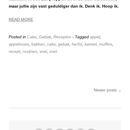
maar jullie zijn vast geduldiger dan ik. Denk ik. Hoop ik.
READ MORE
Posted in
Cake
,
Gebak
,
Recepten
- Tagged
appel
,
appelmoes
,
bakken
,
cake
,
gebak
,
herfst
,
kaneel
,
muffins
,
recept
,
rozijnen
,
snel
,
zoet
Newer posts
→
Posts navigation