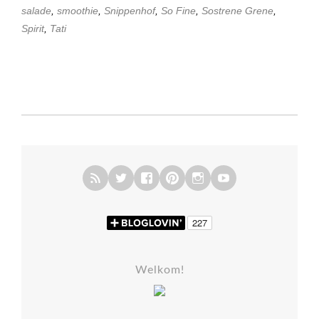
salade
,
smoothie
,
Snippenhof
,
So Fine
,
Sostrene Grene
,
Spirit
,
Tati
Welkom!