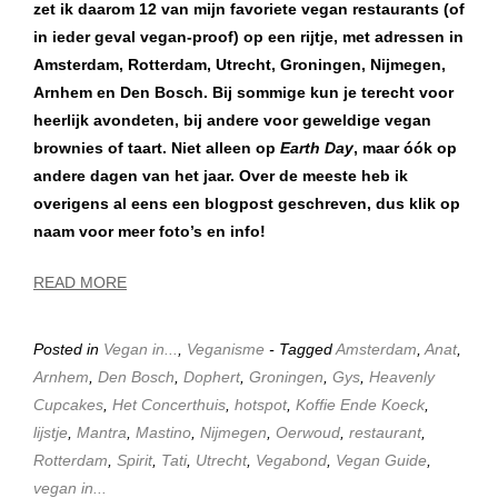
zet ik daarom
12 van mijn favoriete vegan restaurants (of
in ieder geval vegan-proof) op een rijtje, met adressen in
Amsterdam, Rotterdam, Utrecht, Groningen, Nijmegen,
Arnhem en Den Bosch. Bij sommige kun je terecht voor
heerlijk avondeten, bij andere voor geweldige vegan
brownies of taart. Niet alleen op
Earth Day
, maar óók op
andere dagen van het jaar. Over de meeste heb ik
overigens al eens een blogpost geschreven, dus klik op
naam voor meer foto’s en info!
READ MORE
Posted in
Vegan in...
,
Veganisme
- Tagged
Amsterdam
,
Anat
,
Arnhem
,
Den Bosch
,
Dophert
,
Groningen
,
Gys
,
Heavenly
Cupcakes
,
Het Concerthuis
,
hotspot
,
Koffie Ende Koeck
,
lijstje
,
Mantra
,
Mastino
,
Nijmegen
,
Oerwoud
,
restaurant
,
Rotterdam
,
Spirit
,
Tati
,
Utrecht
,
Vegabond
,
Vegan Guide
,
vegan in...