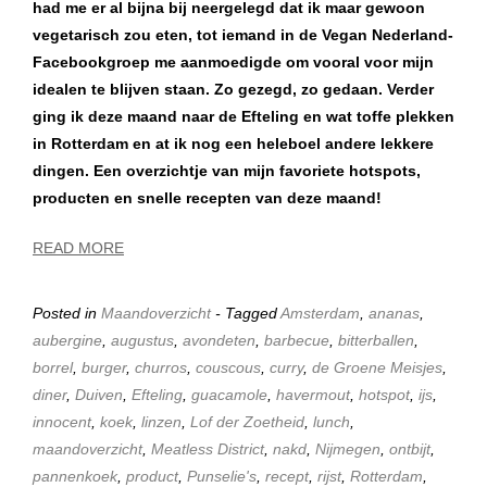
had me er al bijna bij neergelegd dat ik maar gewoon
vegetarisch zou eten, tot iemand in de Vegan Nederland-
Facebookgroep me aanmoedigde om vooral voor mijn
idealen te blijven staan. Zo gezegd, zo gedaan. Verder
ging ik deze maand naar de Efteling en wat toffe plekken
in Rotterdam en at ik nog een heleboel andere lekkere
dingen. Een overzichtje van mijn favoriete hotspots,
producten en snelle recepten van deze maand!
READ MORE
Posted in
Maandoverzicht
- Tagged
Amsterdam
,
ananas
,
aubergine
,
augustus
,
avondeten
,
barbecue
,
bitterballen
,
borrel
,
burger
,
churros
,
couscous
,
curry
,
de Groene Meisjes
,
diner
,
Duiven
,
Efteling
,
guacamole
,
havermout
,
hotspot
,
ijs
,
innocent
,
koek
,
linzen
,
Lof der Zoetheid
,
lunch
,
maandoverzicht
,
Meatless District
,
nakd
,
Nijmegen
,
ontbijt
,
pannenkoek
,
product
,
Punselie's
,
recept
,
rijst
,
Rotterdam
,