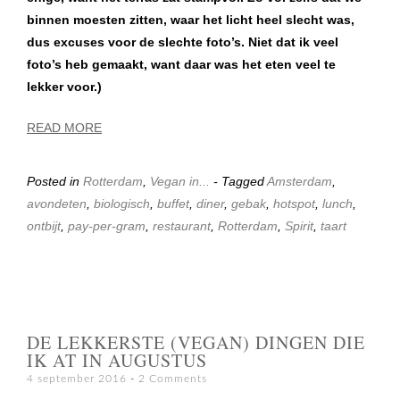
binnen moesten zitten, waar het licht heel slecht was,
dus excuses voor de slechte foto’s. Niet dat ik veel
foto’s heb gemaakt, want daar was het eten veel te
lekker voor.)
READ MORE
Posted in
Rotterdam
,
Vegan in...
- Tagged
Amsterdam
,
avondeten
,
biologisch
,
buffet
,
diner
,
gebak
,
hotspot
,
lunch
,
ontbijt
,
pay-per-gram
,
restaurant
,
Rotterdam
,
Spirit
,
taart
DE LEKKERSTE (VEGAN) DINGEN DIE
IK AT IN AUGUSTUS
4 september 2016
2 Comments