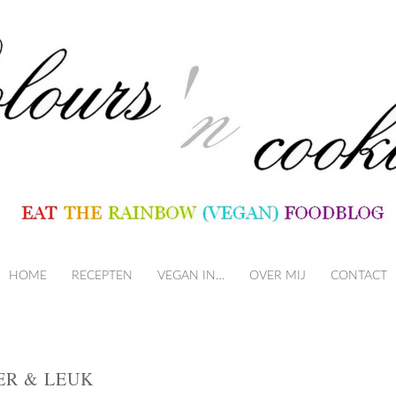
HOME
RECEPTEN
VEGAN IN…
SKIP TO CONTENT
OVER MIJ
CONTACT
ER & LEUK