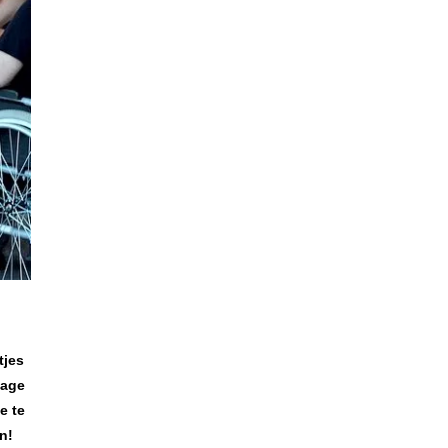
tjes
sage
e te
n!