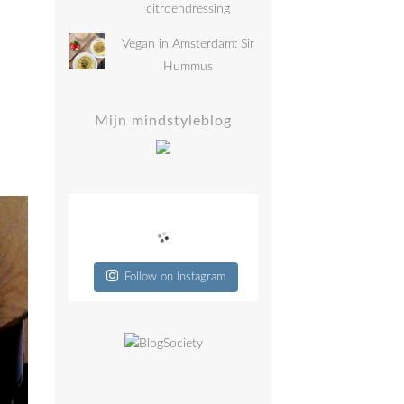
citroendressing
Vegan in Amsterdam: Sir
Hummus
Mijn mindstyleblog
Follow on Instagram