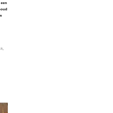
k een
 houd
am
ck
,