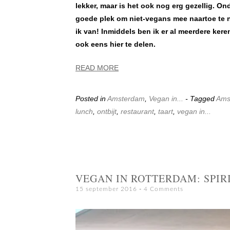
lekker, maar is het ook nog erg gezellig. On
goede plek om niet-vegans mee naartoe te ne
ik van! Inmiddels ben ik er al meerdere ker
ook eens hier te delen.
READ MORE
Posted in
Amsterdam
,
Vegan in...
- Tagged
Ams
lunch
,
ontbijt
,
restaurant
,
taart
,
vegan in...
VEGAN IN ROTTERDAM: SPIR
15 september 2016
4 Comments