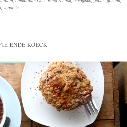
terdam
,
Amsterdam-Oost
,
Beter & Leuk
,
biologisch
,
gebak
,
gezond
,
t
,
vegan in...
FIE ENDE KOECK