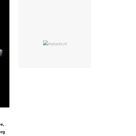
ee,
erg