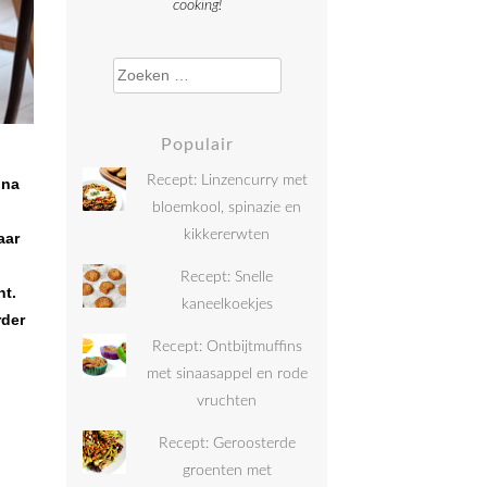
cooking!
Zoeken naar:
Populair
Recept: Linzencurry met
 na
bloemkool, spinazie en
kikkererwten
aar
Recept: Snelle
ht.
kaneelkoekjes
rder
Recept: Ontbijtmuffins
met sinaasappel en rode
vruchten
Recept: Geroosterde
groenten met