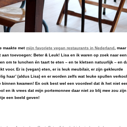
tje maakte met
mijn favoriete vegan restaurants in Nederland
, maar
iet aan toevoegen: Beter & Leuk! Lisa en ik waren op zoek naar een
en om te lunchen én taart te eten – en te kletsen natuurlijk – en d
 voor. Er is (vegan) eten, er is leuk meubilair, er zijn gekleurde
g haar’ (aldus Lisa) en er worden zelfs wat leuke spullen verkoc
 binnen kwamen! En ook best wel een voordeel dat ik het niet ee
hool en ik vrees dat mijn portemonnee daar niet zo blij mee zou zijn
etje een beeld geven!