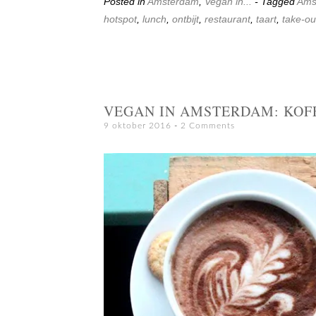
Posted in
Amsterdam
,
Vegan in...
- Tagged
Ams
hotspot
,
lunch
,
ontbijt
,
restaurant
,
taart
,
take-ou
VEGAN IN AMSTERDAM: KOF
9 oktober 2016
2 Comments