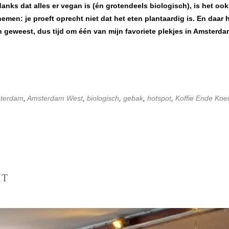
danks dat alles er vegan is (én grotendeels biologisch), is het oo
men: je proeft oprecht niet dat het eten plantaardig is. En daar
en geweest, dus tijd om één van mijn favoriete plekjes in Amsterd
terdam
,
Amsterdam West
,
biologisch
,
gebak
,
hotspot
,
Koffie Ende Koe
IT