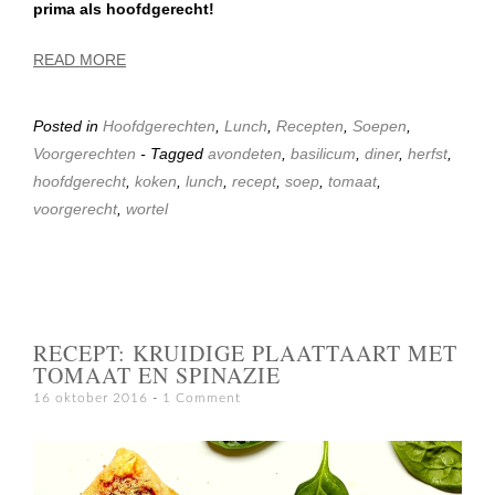
prima als hoofdgerecht!
READ MORE
Posted in
Hoofdgerechten
,
Lunch
,
Recepten
,
Soepen
,
Voorgerechten
- Tagged
avondeten
,
basilicum
,
diner
,
herfst
,
hoofdgerecht
,
koken
,
lunch
,
recept
,
soep
,
tomaat
,
voorgerecht
,
wortel
RECEPT: KRUIDIGE PLAATTAART MET
TOMAAT EN SPINAZIE
16 oktober 2016
1 Comment