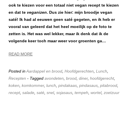
ook te kiezen voor een totaal niet vegan recept te kiezen
en dat te
veganizen
. Dus zie hier: mijn broodje vegan
saté! Ik had al eeuwen geen saté gegeten, en ik heb er
vooral van geleerd dat het heel moeilijk op de foto te
zetten is. Het was wel lekker, maar ik denk dat ik de
volgende keer toch maar weer voor groenten ga…
READ MORE
Posted in
Aardappel en brood
,
Hoofdgerechten
,
Lunch
,
Recepten
- Tagged
avondeten
,
brood
,
diner
,
hoofdgerecht
,
koken
,
komkommer
,
lunch
,
pindakaas
,
pindasaus
,
pitabrood
,
recept
,
salade
,
saté
,
snel
,
sojasaus
,
tempeh
,
wortel
,
zoetzuur