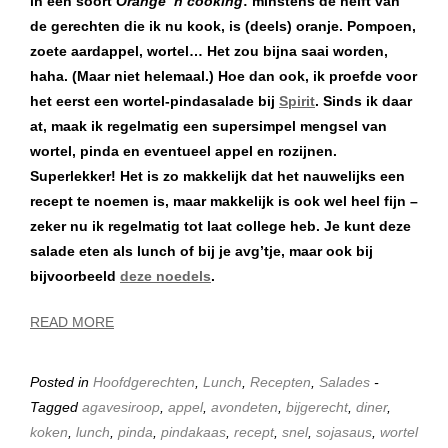
in een soort
Orange ’n cooking
: minstens de helft van
de gerechten die ik nu kook, is (deels) oranje. Pompoen,
zoete aardappel, wortel… Het zou bijna saai worden,
haha. (Maar niet helemaal.) Hoe dan ook, ik proefde voor
het eerst een wortel-pindasalade bij
Spirit
. Sinds ik daar
at, maak ik regelmatig een supersimpel mengsel van
wortel, pinda en eventueel appel en rozijnen.
Superlekker! Het is zo makkelijk dat het nauwelijks een
recept te noemen is, maar makkelijk is ook wel heel fijn –
zeker nu ik regelmatig tot laat college heb. Je kunt deze
salade eten als lunch of bij je avg’tje, maar ook bij
bijvoorbeeld
deze noedels
.
READ MORE
Posted in
Hoofdgerechten
,
Lunch
,
Recepten
,
Salades
-
Tagged
agavesiroop
,
appel
,
avondeten
,
bijgerecht
,
diner
,
koken
,
lunch
,
pinda
,
pindakaas
,
recept
,
snel
,
sojasaus
,
wortel