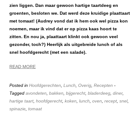
zien liggen. Dan maar gewoon hartige taartdeeg en
groenten, besloten we. Dat werd deze kruidige plaattaart
met tomaat! (Audrey vond dat ik hem ook wel pizza kon
noemen, maar ik vind dat er op pizza kaas hoort te
zitten. En nou ja, plaattaart klinkt ook gewoon veel
gezonder, toch?) Heerlijk als uitgebreide lunch of als
snel hoofdgerecht (met een salade).
READ MORE
Posted in
Hoofdgerechten
,
Lunch
,
Overig
,
Recepten
-
Tagged
avondeten
,
bakken
,
bijgerecht
,
bladerdeeg
,
diner
,
hartige taart
,
hoofdgerecht
,
koken
,
lunch
,
oven
,
recept
,
snel
,
spinazie
,
tomaat