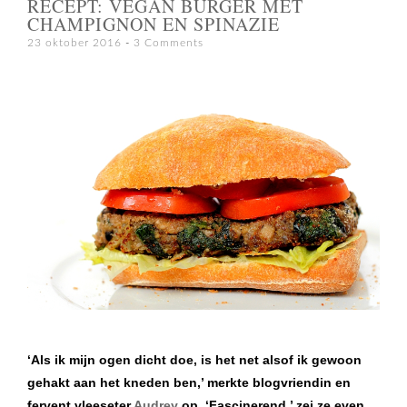
RECEPT: VEGAN BURGER MET
CHAMPIGNON EN SPINAZIE
23 oktober 2016
3 Comments
‘Als ik mijn ogen dicht doe, is het net alsof ik gewoon
gehakt aan het kneden ben,’ merkte blogvriendin en
fervent vleeseter
Audrey
op. ‘Fascinerend,’ zei ze even