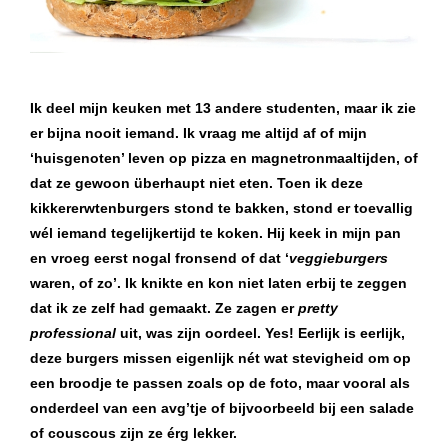
Ik deel mijn keuken met 13 andere studenten, maar ik zie
er bijna nooit iemand. Ik vraag me altijd af of mijn
‘huisgenoten’ leven op pizza en magnetronmaaltijden, of
dat ze gewoon überhaupt niet eten. Toen ik deze
kikkererwtenburgers stond te bakken, stond er toevallig
wél iemand tegelijkertijd te koken. Hij keek in mijn pan
en vroeg eerst nogal fronsend of dat ‘
veggieburgers
waren, of zo’. Ik knikte en kon niet laten erbij te zeggen
dat ik ze zelf had gemaakt. Ze zagen er
pretty
professional
uit, was zijn oordeel. Yes! Eerlijk is eerlijk,
deze burgers missen eigenlijk nét wat stevigheid om op
een broodje te passen zoals op de foto, maar vooral als
onderdeel van een avg’tje of bijvoorbeeld bij een salade
of couscous zijn ze érg lekker.