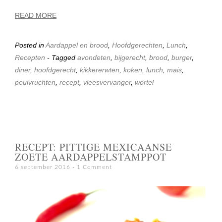
READ MORE
Posted in
Aardappel en brood
,
Hoofdgerechten
,
Lunch
,
Recepten
- Tagged
avondeten
,
bijgerecht
,
brood
,
burger
,
diner
,
hoofdgerecht
,
kikkererwten
,
koken
,
lunch
,
mais
,
peulvruchten
,
recept
,
vleesvervanger
,
wortel
RECEPT: PITTIGE MEXICAANSE
ZOETE AARDAPPELSTAMPPOT
6 september 2016
1 Comment