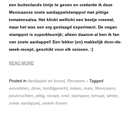
een buitenlands tintje te geven en creëerde ik deze
Mexicaanse zoete aardappelstamppot met pittige
tomatensalsa. Het klinkt wellicht een beetje vreemd,
maar het was een erg geslaagd experiment. De vegan
stamppot is superkleurrijk; alleen daarom al ben ik fan
van zoete aardappel! Een lekker (en) makkelijk door-de-
week-recept, geschikt voor elk seizoen. :)
READ MORE
Posted in
Aardappel en brood
,
Recepten
- Tagged
avondeten
,
diner
,
hoofdgerecht
,
koken
,
mais
,
Mexicaans
,
peulvruchten
,
pittig
,
recept
,
snel
,
stamppot
,
tomaat
,
winter
,
zoete aardappel
,
zwarte bonen