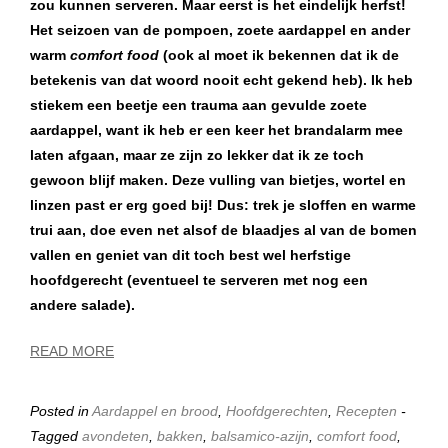
zou kunnen serveren. Maar eerst is het eindelijk herfst!
Het seizoen van de pompoen, zoete aardappel en ander
warm
comfort food
(ook al moet ik bekennen dat ik de
betekenis van dat woord nooit echt gekend heb). Ik heb
stiekem een beetje een trauma aan gevulde zoete
aardappel, want ik heb er een keer het brandalarm mee
laten afgaan, maar ze zijn zo lekker dat ik ze toch
gewoon blijf maken. Deze vulling van bietjes, wortel en
linzen past er erg goed bij! Dus: trek je sloffen en warme
trui aan, doe even net alsof de blaadjes al van de bomen
vallen en geniet van dit toch best wel herfstige
hoofdgerecht (eventueel te serveren met nog een
andere salade).
READ MORE
Posted in
Aardappel en brood
,
Hoofdgerechten
,
Recepten
-
Tagged
avondeten
,
bakken
,
balsamico-azijn
,
comfort food
,