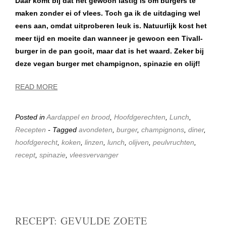
Daar komt bij dat het gewoon lastig is om burgers te
maken zonder ei of vlees. Toch ga ik de uitdaging wel
eens aan, omdat uitproberen leuk is. Natuurlijk kost het
meer tijd en moeite dan wanneer je gewoon een Tivall-
burger in de pan gooit, maar dat is het waard. Zeker bij
d
eze vegan burger met champignon, spinazie en olijf!
READ MORE
Posted in
Aardappel en brood
,
Hoofdgerechten
,
Lunch
,
Recepten
- Tagged
avondeten
,
burger
,
champignons
,
diner
,
hoofdgerecht
,
koken
,
linzen
,
lunch
,
olijven
,
peulvruchten
,
recept
,
spinazie
,
vleesvervanger
RECEPT: GEVULDE ZOETE