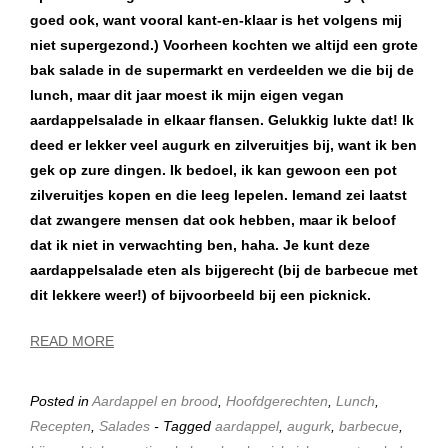
goed ook, want vooral kant-en-klaar is het volgens mij
niet supergezond.) Voorheen kochten we altijd een grote
bak salade in de supermarkt en verdeelden we die bij de
lunch, maar dit jaar moest ik mijn eigen vegan
aardappelsalade in elkaar flansen. Gelukkig lukte dat! Ik
deed er lekker veel augurk en zilveruitjes bij, want ik ben
gek op zure dingen. Ik bedoel, ik kan gewoon een pot
zilveruitjes kopen en die leeg lepelen. Iemand zei laatst
dat zwangere mensen dat ook hebben, maar ik beloof
dat ik niet in verwachting ben, haha. Je kunt deze
aardappelsalade eten als bijgerecht (bij de barbecue met
dit lekkere weer!) of bijvoorbeeld bij een picknick.
READ MORE
Posted in
Aardappel en brood
,
Hoofdgerechten
,
Lunch
,
Recepten
,
Salades
- Tagged
aardappel
,
augurk
,
barbecue
,