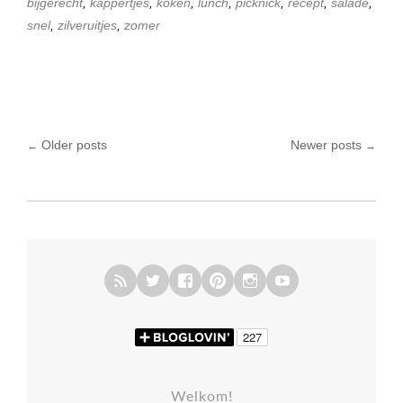
bijgerecht
,
kappertjes
,
koken
,
lunch
,
picknick
,
recept
,
salade
,
snel
,
zilveruitjes
,
zomer
Older posts
Newer posts
←
→
Posts navigation
Welkom!