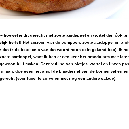
 – hoewel je dit gerecht met zoete aardappel en wortel dan óók pr
elijk herfst! Het seizoen van de pompoen, zoete aardappel en and
 dat ik de betekenis van dat woord nooit echt gekend heb). Ik he
zoete aardappel, want ik heb er een keer het brandalarm mee late
 gewoon blijf maken. Deze vulling van bietjes, wortel en linzen pas
trui aan, doe even net alsof de blaadjes al van de bomen vallen en
dgerecht (eventueel te serveren met nog een andere salade).