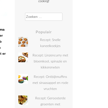
cooking!
Zoeken naar:
ima
Populair
er
Recept: Snelle
b
kaneelkoekjes
n
t er
Recept: Linzencurry met
bloemkool, spinazie en
kikkererwten
Recept: Ontbijtmuffins
met sinaasappel en rode
vruchten
Recept: Geroosterde
groenten met