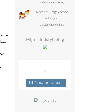
citroendressing
Recept: Omgekeerde
trifle (van
custardpudding)
den –
Mijn mindstyleblog
laat
ook
ie
Follow on Instagram
or