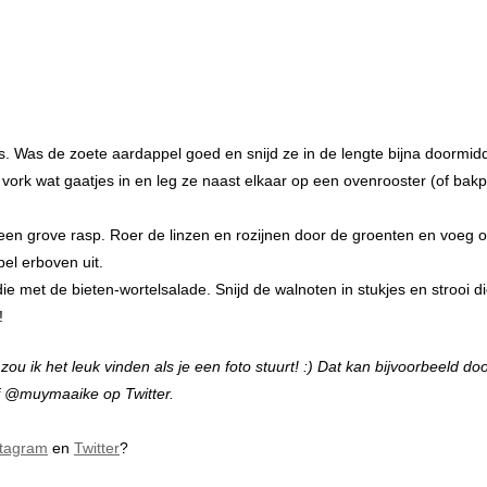
. Was de zoete aardappel goed en snijd ze in de lengte bijna doormid
 vork wat gaatjes in en leg ze naast elkaar op een ovenrooster (of bakp
een grove rasp. Roer de linzen en rozijnen door de groenten en voeg 
el erboven uit.
ie met de bieten-wortelsalade. Snijd de walnoten in stukjes en strooi d
!
u ik het leuk vinden als je een foto stuurt! :) Dat kan bijvoorbeeld do
f @muymaaike op Twitter.
stagram
en
Twitter
?