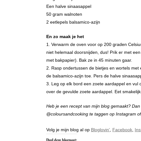
Een halve sinaasappel
50 gram walnoten
2 eetlepels balsamico-azijn
En zo maak je het
1. Verwarm de oven voor op 200 graden Celsius
niet helemaal doorsnijden, dus! Prik er met een
met bakpapier). Bak ze in 45 minuten gaar.
2. Rasp ondertussen de bietjes en wortels met 
de balsamico-azijn toe. Pers de halve sinaasapp
3. Leg op elk bord een zoete aardappel en vul d
over de gevulde zoete aardappel. Eet smakelijk
Heb je een recept van mijn blog gemaakt? Dan zo
@coloursandcooking te taggen op Instagram o
Volg je mijn blog al op
Bloglovin'
,
Facebook
,
In
Deel deze blogpost: