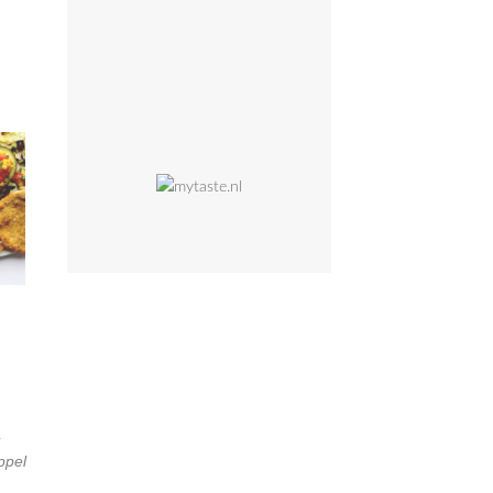
,
ppel