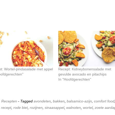
t: Wortel-pindasalade met appel
Recept: Kidneybonensalade met
oofdgerechten"
gevulde avocado en pitachips
In "Hoofdgerechten"
,
Recepten
- Tagged
avondeten
,
bakken
,
balsamico-azijn
,
comfort food
,
recept
,
rode biet
,
rozijnen
,
sinaasappel
,
walnoten
,
wortel
,
zoete aarda