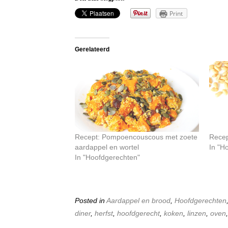
Print
Gerelateerd
Recept: Pompoencouscous met zoete
Recep
aardappel en wortel
In "H
In "Hoofdgerechten"
Posted in
Aardappel en brood
,
Hoofdgerechten
diner
,
herfst
,
hoofdgerecht
,
koken
,
linzen
,
oven