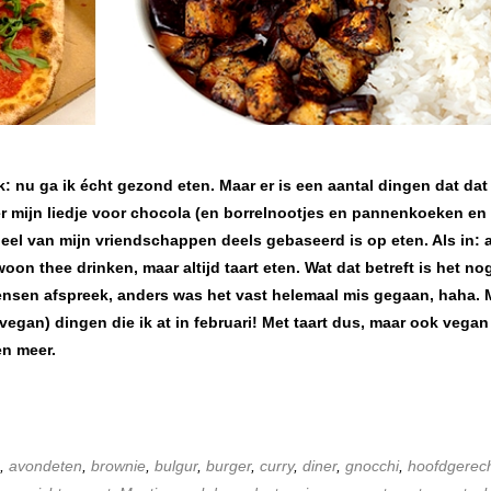
k: nu ga ik écht gezond eten. Maar er is een aantal dingen dat dat
er mijn liedje voor chocola (en borrelnootjes en pannenkoeken en 
deel van mijn vriendschappen deels gebaseerd is op eten. Als in: a
on thee drinken, maar altijd taart eten. Wat dat betreft is het no
mensen afspreek, anders was het vast helemaal mis gegaan, haha. 
(vegan) dingen die ik at in februari! Met taart dus, maar ook vegan
en meer.
,
avondeten
,
brownie
,
bulgur
,
burger
,
curry
,
diner
,
gnocchi
,
hoofdgerec