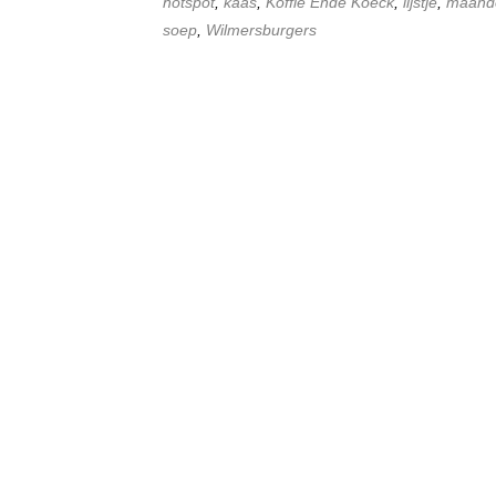
hotspot
,
kaas
,
Koffie Ende Koeck
,
lijstje
,
maando
soep
,
Wilmersburgers