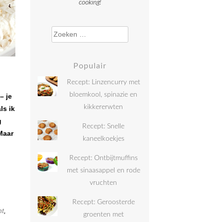
cooking!
Zoeken naar:
Populair
Recept: Linzencurry met
bloemkool, spinazie en
– je
kikkererwten
ls ik
g
Recept: Snelle
Maar
kaneelkoekjes
Recept: Ontbijtmuffins
met sinaasappel en rode
vruchten
Recept: Geroosterde
ht
,
groenten met