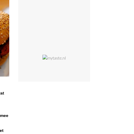
wat
e mee
et