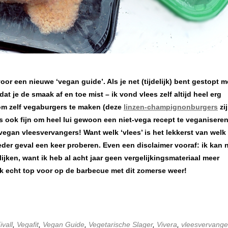
or een nieuwe ‘vegan guide’. Als je net (tijdelijk) bent gestopt m
at je de smaak af en toe mist – ik vond vlees zelf altijd heel erg
r om zelf vegaburgers te maken (deze
linzen-champignonburgers
zi
oms ook fijn om heel lui gewoon een niet-vega recept te veganisere
vegan vleesvervangers! Want welk ‘vlees’ is het lekkerst van welk
ieder geval een keer proberen. Even een disclaimer vooraf: ik kan n
lijken, want ik heb al acht jaar geen vergelijkingsmateriaal meer
Ook echt top voor op de barbecue met dit zomerse weer!
ivall
,
Vegafit
,
Vegan Guide
,
Vegetarische Slager
,
Vivera
,
vleesvervange