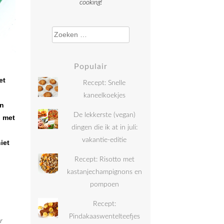
cooking!
Zoeken naar:
Populair
et
Recept: Snelle
kaneelkoekjes
jn
De lekkerste (vegan)
n met
dingen die ik at in juli:
vakantie-editie
iet
Recept: Risotto met
kastanjechampignons en
pompoen
Recept:
Pindakaaswentelteefjes
r