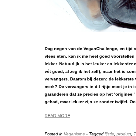
Dag negen van de VeganChallenge, en tijd vo
vlees eten, kan ik me heel goed voorstellen d
lekker. Natuurlijk is het leuker en lekkerde
vét goed, al zeg ik het zelf), maar het is s
vervangers. Daarom bij dezen: de lekkerste 
merk? De vervangers in dit rijtje moet je in 
garanderen dat ze precies op het ‘origineel’ 
gehad, maar lekker zijn ze zonder twijfel. 
READ MORE
Posted in
Veganisme
- Tagged
lijstje
,
product
,
T