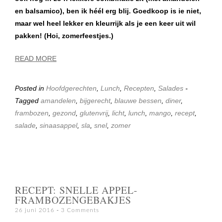
en balsamico), ben ik héél erg blij. Goedkoop is ie niet,
maar wel heel lekker en kleurrijk als je een keer uit wil
pakken! (Hoi, zomerfeestjes.)
READ MORE
Posted in
Hoofdgerechten
,
Lunch
,
Recepten
,
Salades
-
Tagged
amandelen
,
bijgerecht
,
blauwe bessen
,
diner
,
frambozen
,
gezond
,
glutenvrij
,
licht
,
lunch
,
mango
,
recept
,
salade
,
sinaasappel
,
sla
,
snel
,
zomer
RECEPT: SNELLE APPEL-
FRAMBOZENGEBAKJES
26 juni 2016
3 Comments