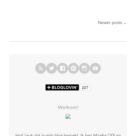
Newer posts
→
Posts navigation
Welkom!
Hoi! Leuk dat je mijn blog bezoekt. Ik ben Maaike (20) en