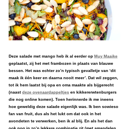
Deze salade met mango heb ik al eerder op
Muy Maaike
geplaatst, zij het met frambozen in plaats van blauwe
bessen. Het was echter zo’n typisch gevalletje van ‘dit
maak ik één keer en daarna nooit meer’. Dat wil zeggen,
tot ik hem laatst bij opa en oma maakte als bijgerecht
(naast
deze ovenaardappeltjes
en kikkererwtenburgers
die nog online komen). Toen herinnerde ik me ineens
hoe geweldig deze salade eigenlijk was. Ik ben sowieso
fan van fruit, dus als het lukt om dat ook in het
avondeten te verwerken, ben ik al blij. En als het dan
ook nog in zo’n lekkere combinatie zit (met amandelen