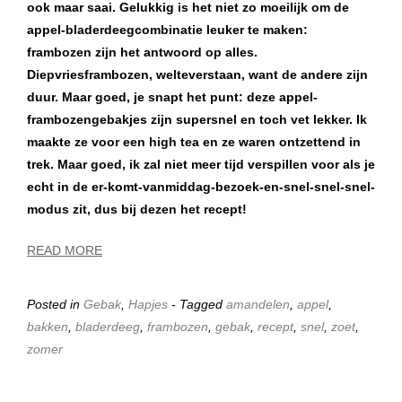
ook maar saai. Gelukkig is het niet zo moeilijk om de
appel-bladerdeegcombinatie leuker te maken:
frambozen zijn het antwoord op alles.
Diepvriesframbozen, welteverstaan, want de andere zijn
duur. Maar goed, je snapt het punt: deze appel-
frambozengebakjes zijn supersnel en toch vet lekker. Ik
maakte ze voor een high tea en ze waren ontzettend in
trek. Maar goed, ik zal niet meer tijd verspillen voor als je
echt in de er-komt-vanmiddag-bezoek-en-snel-snel-snel-
modus zit, dus bij dezen het recept!
READ MORE
Posted in
Gebak
,
Hapjes
- Tagged
amandelen
,
appel
,
bakken
,
bladerdeeg
,
frambozen
,
gebak
,
recept
,
snel
,
zoet
,
zomer