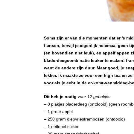
Soms zijn er van die momenten dat er ’s mid
flansen, terwijl je eigenlijk helemaal geen t
(en bovendien niet leuk), en appelflappen zi
bladerdeegcombinatie leuker te maken: fram
want de andere zijn duur. Maar goed, je sna
lekker. Ik maakte ze voor een high tea en ze 
voor als je echt in de er-komt-vanmiddag-be
Dit heb je nodig
voor 12 gebakjes
– 8 plakjes bladerdeeg (ontdooid) (geen roomb
– 1 grote appel
– 250 gram diepvriesframbozen (ontdooid)
– 1 eetlepel suiker
– 30 gram amandelschaafsel