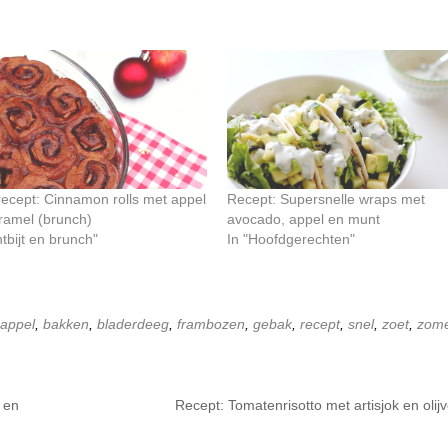
recept: Cinnamon rolls met appel
Recept: Supersnelle wraps met
ramel (brunch)
avocado, appel en munt
tbijt en brunch"
In "Hoofdgerechten"
appel
,
bakken
,
bladerdeeg
,
frambozen
,
gebak
,
recept
,
snel
,
zoet
,
zom
 en
Recept: Tomatenrisotto met artisjok en olij