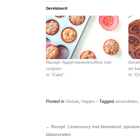
Gerelateerd
Recept: Appel-kaneelmuffins met
Kerst
rozijnen
en ka
In "Cake"
In "On
Posted in
Gebak
,
Hapjes
- Tagged
amandelen
,
Recept: Linzencurry met bloemkool, spinazie
←
Post navigation
kikkererwten