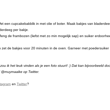
t een cupcakebakblik in met olie of boter. Maak bakjes van bladerdee
aderdeeg per bakje.
. Meng de frambozen (liefst met zo min mogelijk sap) en suiker erdoorhe
 zet de bakjes voor 20 minuten in de oven. Garneer met poedersuiker
u ik het leuk vinden als je een foto stuurt! :) Dat kan bijvoorbeeld do
f @muymaaike op Twitter.
stagram
en
Twitter
?