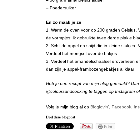
– Poedersuiker
En zo maak je ze
1. Warm de oven voor op 200 graden Celsius. Ve
de vormpjes; ik gebruikte twee derde plakje bl
2. Schil de appel en snijd die in kleine stukjes
Verdeel het mengsel over de bakjes.
3. Verdeel het amandelschaafsel eroverheen en
dan zijn je appel-frambozengebakjes al klaar!
Heb je een recept van mijn blog gemaakt? Dan zo
@coloursandcooking te taggen op Instagram o
Volg je mijn blog al op
Bloglovin'
,
Facebook
,
In
Deel deze blogpost:
Print