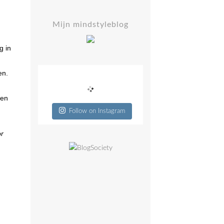
Mijn mindstyleblog
g in
en.
 en
Follow on Instagram
or