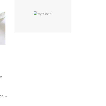
er
ven
→