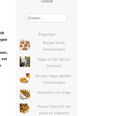
cooking!
Zoeken naar:
ilt
Populair
vegan
Recept: Snelle
kaneelkoekjes
taan,
 vet
Vegan in Den Bosch:
n
Oerwoud
Recept: Vegan gember-
citroenkoekjes
Recept(en): 3x wraps
Recept: Gnocchi met
pesto en snijbonen