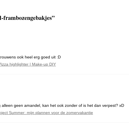
el-frambozengebakjes
”
r trouwens ook heel erg goed uit :D
Pizza highlighter | Make-up DIY
ag alleen geen amandel, kan het ook zonder of is het dan verpest? xD
oject Summer: mijn plannen voor de zomervakantie