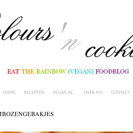
HOME
RECEPTEN
VEGAN IN…
SKIP TO CONTENT
OVER MIJ
CONTACT
AMBOZENGEBAKJES