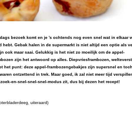
dags bezoek komt en je ’s ochtends nog even snel wat in elkaar w
ijd hebt. Gebak halen in de supermarkt is niet altijd een optie als 
jn ook maar saai. Gelukkig is het niet zo moeilijk om de appel-
bozen zijn het antwoord op alles. Diepvriesframbozen, weltevers
pt het punt: deze appel-frambozengebakjes zijn supersnel en toch
waren ontzettend in trek. Maar goed, ik zal niet meer tijd verspille
zoek-en-snel-snel-snel-modus zit, dus bij dezen het recept!
oterbladerdeeg, uiteraard)