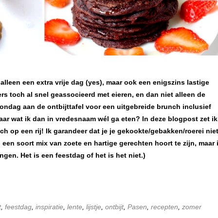
lleen een extra vrije dag (yes), maar ook een enigszins lastige
rs toch al snel geassocieerd met eieren, en dan niet alleen de
zondag aan de ontbijttafel voor een uitgebreide brunch inclusief
, maar wat ik dan in vredesnaam wél ga eten? In deze blogpost zet ik
 op een rij! Ik garandeer dat je je gekookte/gebakken/roerei niet
 een soort mix van zoete en hartige gerechten hoort te zijn, maar 
gen. Het is een feestdag of het is het niet.)
t
,
feestdag
,
inspiratie
,
lente
,
lijstje
,
ontbijt
,
Pasen
,
recepten
,
zomer