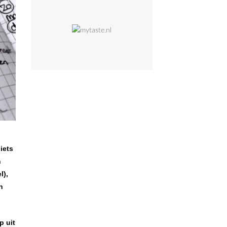
iets
n
l),
n
p uit