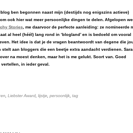
blog ben begonnen naast mijn (destijds nog enigszins actieve)
 om ook hier wat meer persoonlijke dingen te delen. Afgelopen w
chy Stories
, me daarvoor de perfecte aanleiding: ze nomineerde 
aat al heel (héél) lang rond in ‘blogland’ en is bedoeld om vooral
even. Het idee is dat je de vragen beantwoordt van degene die jo
stelt aan bloggers die een beetje extra aandacht verdienen. Sara
e over na moest denken, maar het is me gelukt. Soort van. Goed
vertellen, in ieder geval.
ren
,
Liebster Award
,
lijstje
,
persoonlijk
,
tag