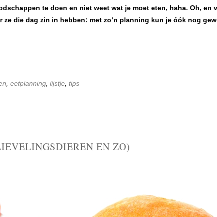
odschappen te doen en niet weet wat je moet eten, haha. Oh, en 
ar ze die dag zin in hebben: met zo’n planning kun je óók nog ge
en
,
eetplanning
,
lijstje
,
tips
LIEVELINGSDIEREN EN ZO)