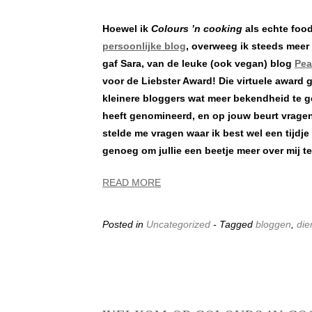
Hoewel ik
Colours ’n cooking
als echte food
persoonlijke blog
, overweeg ik steeds meer
gaf Sara, van de leuke (ook vegan) blog
Pea
voor de Liebster Award! Die virtuele award g
kleinere bloggers wat meer bekendheid te g
heeft genomineerd, en op jouw beurt vragen 
stelde me vragen waar ik best wel een tijdj
genoeg om jullie een beetje meer over mij te 
READ MORE
Posted in
Uncategorized
- Tagged
bloggen
,
die