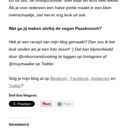
En tot slot: de ontbijtcrumble! Snel klaar en echt heel lekker.
Als je voor iedereen een halve portie maakt in een klein
ovenschaaltje, ziet het er nog leuk uit ook.
Wat ga jij maken als/bij de vegan Paasbrunch?
Heb je een recept van mijn blog gemaakt? Dan zou ik het
leuk vinden als je een foto stuurt! :) Dat kan bijvoorbeeld
door @coloursandcooking te taggen op Instagram of
@muymaaike op Twitter.
Volg je mijn blog al op
Bloglovin'
,
Facebook
,
Instagram
en
Twitter
?
Deel deze blogpost:
Print
Gerelateerd