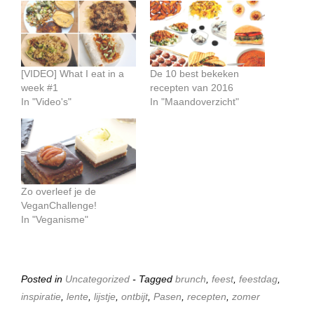
[VIDEO] What I eat in a
De 10 best bekeken
week #1
recepten van 2016
In "Video's"
In "Maandoverzicht"
Zo overleef je de
VeganChallenge!
In "Veganisme"
Posted in
Uncategorized
- Tagged
brunch
,
feest
,
feestdag
,
inspiratie
,
lente
,
lijstje
,
ontbijt
,
Pasen
,
recepten
,
zomer