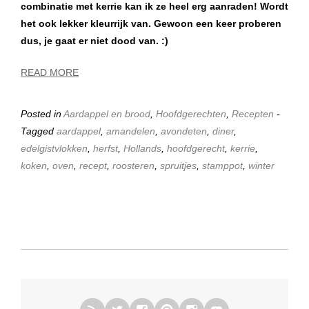
combinatie met kerrie kan ik ze heel erg aanraden! Wordt
het ook lekker kleurrijk van. Gewoon een keer proberen
dus, je gaat er niet dood van. :)
READ MORE
Posted in
Aardappel en brood
,
Hoofdgerechten
,
Recepten
-
Tagged
aardappel
,
amandelen
,
avondeten
,
diner
,
edelgistvlokken
,
herfst
,
Hollands
,
hoofdgerecht
,
kerrie
,
koken
,
oven
,
recept
,
roosteren
,
spruitjes
,
stamppot
,
winter