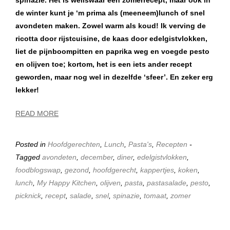
spinazie. Het is weliswaar een zomerrecept, maar ook in
de winter kunt je ‘m prima als (meeneem)lunch of snel
avondeten maken. Zowel warm als koud! Ik verving de
ricotta door rijstcuisine, de kaas door edelgistvlokken,
liet de pijnboompitten en paprika weg en voegde pesto
en olijven toe; kortom, het is een iets ander recept
geworden, maar nog wel in dezelfde ‘sfeer’. En zeker erg
lekker!
READ MORE
Posted in
Hoofdgerechten
,
Lunch
,
Pasta's
,
Recepten
-
Tagged
avondeten
,
december
,
diner
,
edelgistvlokken
,
foodblogswap
,
gezond
,
hoofdgerecht
,
kappertjes
,
koken
,
lunch
,
My Happy Kitchen
,
olijven
,
pasta
,
pastasalade
,
pesto
,
picknick
,
recept
,
salade
,
snel
,
spinazie
,
tomaat
,
zomer