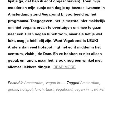
lijstje (ja, dat heb ik echt opgeschreven). Toen mijn
moeder en mijn zusje een dagje op bezoek kwamen in
Amsterdam, stond Vegabond bijvoorbeeld op het
programma. Toegegeven, het is meestal niet makkelijk
om niet-vegans ervan te overtuigen om mee te gaan
naar een 100% vegan lunchroom, maar als het je wel
lukt, mag je héél blij zijn. Want Vegabond is LEUK!
Anders dan veel hotspot, ligt het echt middenin het
centrum, vlakbij de Dam. En ze hebben er niet alleen
gebak en lunch, maar het is ook nog een winkel met
allemaal lekkere dingen.
READ MORE
Posted in
Amsterdam
,
Vegan in...
- Tagged
Amsterdam
,
gebak
,
hotspot
,
lunch
,
taart
,
Vegabond
,
vegan in...
,
winkel