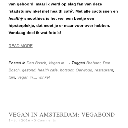
van gehoord, maar ik werd op slag fan van deze
‘stadstuinwinkel met health café’. Met alle cactussen en
healthy
smoothies is het wel een beetje een
hipsterplekje, dat moet je er maar voor over hebben.
Vandaag deel ik wat foto’s!
READ MORE
Posted in
Den Bosch
,
Vegan in...
- Tagged
Brabant
,
Den
Bosch
,
gezond
,
health cafe
,
hotspot
,
Oerwoud
,
restaurant
,
tuin
,
vegan in...
,
winkel
VEGAN IN AMSTERDAM: VEGABOND
14 juli 2016
5 Comments