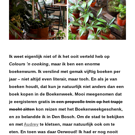
Ik weet eigenlijk niet of ik het ooit verteld heb op
Colours ’n cooking
, maar ik ben een enorme
boekenwurm. Ik verslind met gemak vijftig boeken per
jaar – niet altijd even literair, maar toch. En als je van
boeken houdt, dat kun je natuurlijk niet anders dan een
boek kopen in de Boekenweek. Mooi meegenomen dat
je eergisteren gratis
in een propvolle trein op het trapje
mocht zitten
kon reizen met het Boekenweekgeschenk,
en zo belandde ik in Den Bosch. Om de stad te bekijken
en met
Audrey
te kletsen, maar natuurlijk ook om te
eten. En toen was daar Oerwoud! Ik had er nog nooit