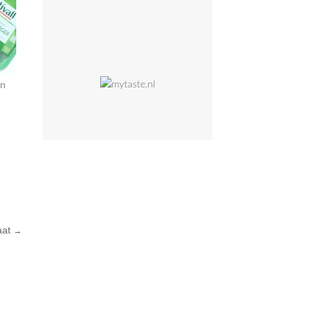
an
aat
→