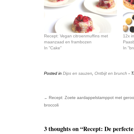
Recept: Vegan citroenmuffins met
12x i
maanzaad en frambozen
Paas
In "Cake"
In "b
Posted in
Dips en sauzen
,
Ontbijt en brunch
- 
Recept: Zoete aardappelstamppot met geroo
←
Post navigation
broccoli
3 thoughts on “
Recept: De perfect