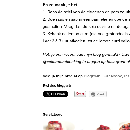
En zo maak je het
1. Rasp de schil van de citroenen en pers ze uit
2. Doe rasp en sap in een pannetje en doe de sui
gesmolten. Voeg dan de soja cuisine en de agar 
3. Schenk de lemon curd (die nog grotendeels v
Laat 2 à 3 uur afkoelen, tot de lemon curd volled
Heb je een recept van mijn blog gemaakt? Dan zo
@coloursandcooking te taggen op Instagram o
Volg je mijn blog al op
Bloglovin'
,
Facebook
,
In
Deel deze blogpost:
Print
Gerelateerd