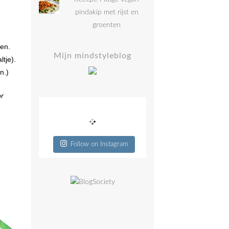
pindakip met rijst en
groenten
ken.
Mijn mindstyleblog
tje).
n.)
or
Follow on Instagram