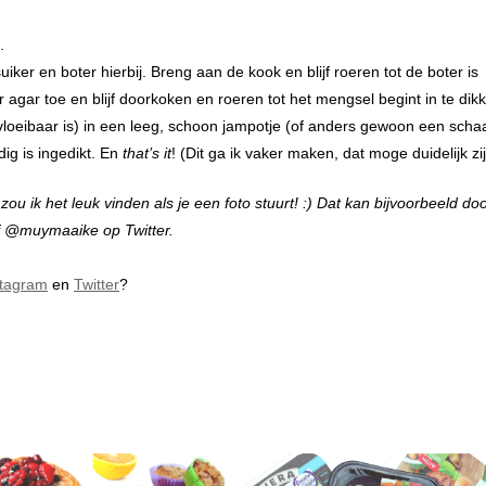
.
ker en boter hierbij. Breng aan de kook en blijf roeren tot de boter is
agar toe en blijf doorkoken en roeren tot het mengsel begint in te dik
loeibaar is) in een leeg, schoon jampotje (of anders gewoon een schaal
ig is ingedikt. En
that’s it
! (Dit ga ik vaker maken, dat moge duidelijk zij
u ik het leuk vinden als je een foto stuurt! :) Dat kan bijvoorbeeld do
f @muymaaike op Twitter.
stagram
en
Twitter
?