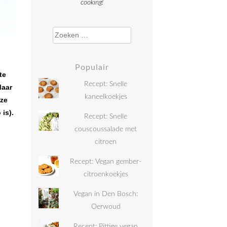
cooking!
Zoeken naar:
Populair
te
Recept: Snelle
Maar
kaneelkoekjes
eze
 is).
Recept: Snelle
)
couscoussalade met
citroen
Recept: Vegan gember-
citroenkoekjes
Vegan in Den Bosch:
Oerwoud
Recept: Pittige vegan