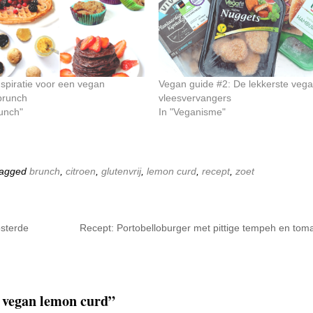
nspiratie voor een vegan
Vegan guide #2: De lekkerste veg
brunch
vleesvervangers
runch"
In "Veganisme"
Tagged
brunch
,
citroen
,
glutenvrij
,
lemon curd
,
recept
,
zoet
sterde
Recept: Portobelloburger met pittige tempeh en tom
e vegan lemon curd
”