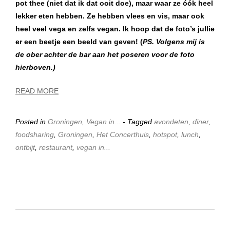
pot thee (niet dat ik dat ooit doe), maar waar ze óók heel
lekker eten hebben. Ze hebben vlees en vis, maar ook
heel veel vega en zelfs vegan. Ik hoop dat de foto’s jullie
er een beetje een beeld van geven! (
PS. Volgens mij is
de ober achter de bar aan het poseren voor de foto
hierboven.)
READ MORE
Posted in
Groningen
,
Vegan in...
- Tagged
avondeten
,
diner
,
foodsharing
,
Groningen
,
Het Concerthuis
,
hotspot
,
lunch
,
ontbijt
,
restaurant
,
vegan in...